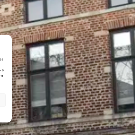
es
eke
en