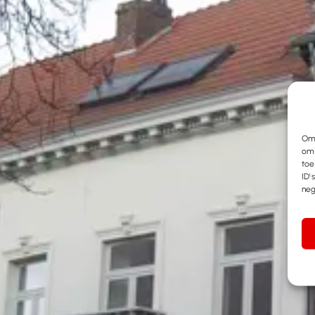
Om 
om 
toe
ID'
neg