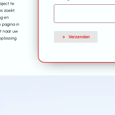
aject te
es zoekt:
ng en
e pagina in
rt naar uw
Verzenden
oplossing