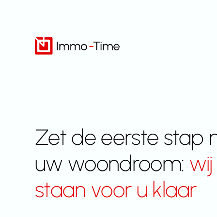
Overslaan
naar
inhoud
Zet de eerste stap 
uw woondroom:
wij
staan voor u klaar