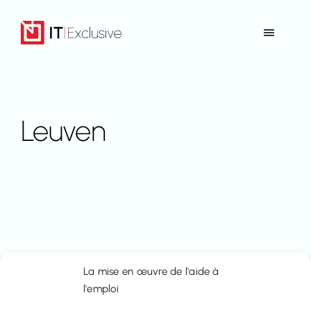
Aller
au
Toggle
contenu
Navigat
Accueil
Offre
Leuven
Références
Contact
Retour vers Immo-Time
La mise en œuvre de l'aide à
l'emploi
FR