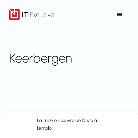
Aller
au
Toggle
contenu
Navigat
Accueil
Offre
Keerbergen
Références
Contact
Retour vers Immo-Time
La mise en œuvre de l'aide à
l'emploi
FR