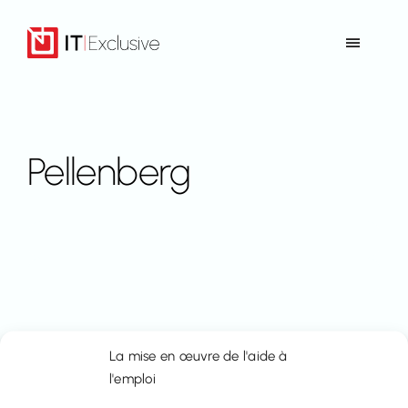
Aller
au
Toggle
contenu
Navigat
Accueil
Offre
Pellenberg
Références
Contact
Retour vers Immo-Time
La mise en œuvre de l'aide à
l'emploi
FR