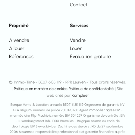
Contact
Propriété
Services
A vendre
Vendre
A louer
Louer
Références
Évaluation gratuite
© Immo-Time - BE07 6135 1119 - RPR Leuven - Tous droits réservés.
|
Politique en matière de cookies
Politique de confidentialité
| Site
web créé par
Kompleet
Banque Vente & Location annuelle BE07 6135 1119 Organisme de garantie NV
AXA Belgium, numéro de police 730.390.160 Agent immobilier agréé BIV -
intermédiaire Filip Machiels, numéro BIV 504267 Organisme de contrôle : BIV
- Luxemburgstraat 16b, 1000 Bruxelles - Belgique soumis au code de
déontologie BIV (www.biv.be) Doctrine des devoirs : RD du 27 septembre
2006 Assurance responsabilité professionnelle et garantie financière auprès