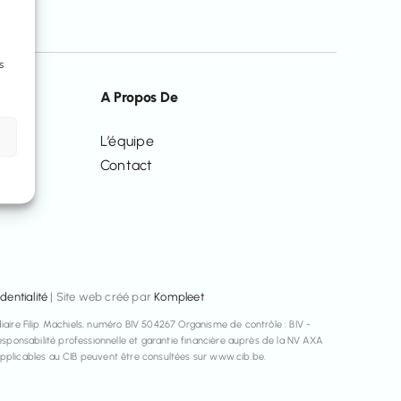
s
A Propos De
L’équipe
Contact
dentialité
| Site web créé par
Kompleet
aire Filip Machiels, numéro BIV 504267 Organisme de contrôle : BIV -
ponsabilité professionnelle et garantie financière auprès de la NV AXA
applicables au CIB peuvent être consultées sur www.cib.be.