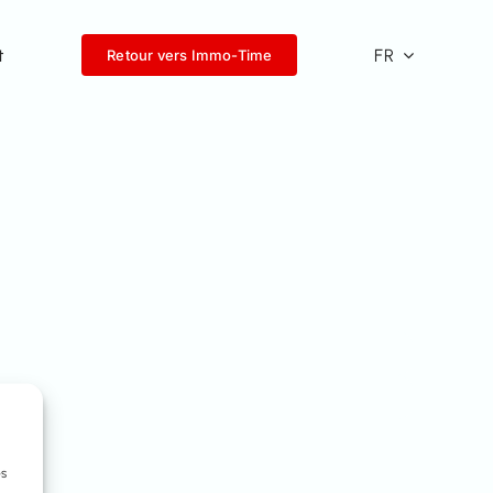
t
FR
Retour vers Immo-Time
es