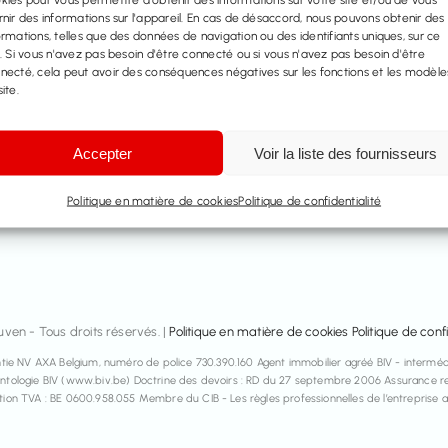
rnir des informations sur l'appareil. En cas de désaccord, nous pouvons obtenir des
ormations, telles que des données de navigation ou des identifiants uniques, sur ce
e. Si vous n'avez pas besoin d'être connecté ou si vous n'avez pas besoin d'être
necté, cela peut avoir des conséquences négatives sur les fonctions et les modèle
ite.
Services
Propriété
Accepter
Voir la liste des fournisseurs
Vendre
A vendre
Louer
A louer
Politique en matière de cookies
Politique de confidentialité
Évaluation gratuite
Références
ven - Tous droits réservés. |
Politique en matière de cookies
Politique de confi
ie NV AXA Belgium, numéro de police 730.390.160 Agent immobilier agréé BIV - intermédi
tologie BIV (www.biv.be) Doctrine des devoirs : RD du 27 septembre 2006 Assurance res
tion TVA : BE 0600.958.055 Membre du CIB - Les règles professionnelles de l’entreprise 