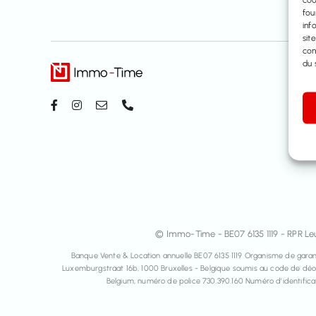
fou
inf
sit
con
du s
© Immo-Time - BE07 6135 1119 - RPR Leu
Banque Vente & Location annuelle BE07 6135 1119 Organisme de garant
Luxemburgstraat 16b, 1000 Bruxelles - Belgique soumis au code de déon
Belgium, numéro de police 730.390.160 Numéro d’identifica