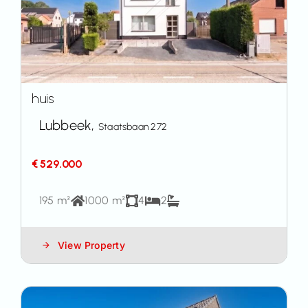
huis
Lubbeek,
Staatsbaan 272
€ 529.000
195 m²
1000 m²
4
2
View Property