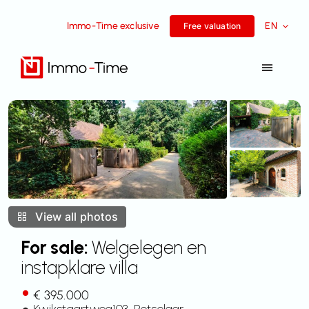
Skip
Immo-Time exclusive
EN
to
Free valuation
content
Toggle
Navigat
Services
For sale
For rent
View all photos
Success Stories
For sale:
Welgelegen en
instapklare villa
Team
€ 395.000
Kwikstaartweg
103
, Rotselaar