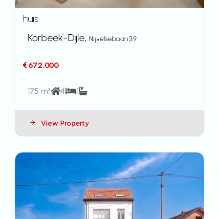
huis
Korbeek-Dijle,
Nijvelsebaan 39
€ 672.000
175 m²
4
1
View Property