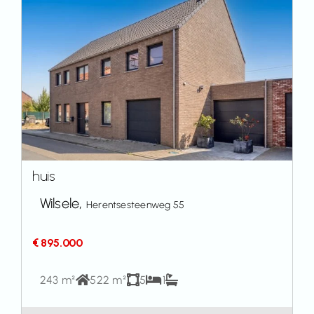
huis
Wilsele,
Herentsesteenweg 55
€ 895.000
243 m²
522 m²
5
1