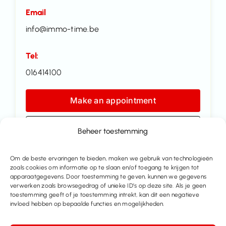
Email
info@immo-time.be
Tel:
016414100
Make an appointment
Contact us
Beheer toestemming
Om de beste ervaringen te bieden, maken we gebruik van technologieën
Share this property
zoals cookies om informatie op te slaan en/of toegang te krijgen tot
apparaatgegevens. Door toestemming te geven, kunnen we gegevens
verwerken zoals browsegedrag of unieke ID’s op deze site. Als je geen
toestemming geeft of je toestemming intrekt, kan dit een negatieve
invloed hebben op bepaalde functies en mogelijkheden.