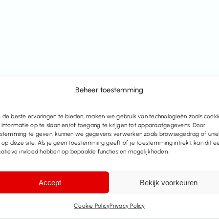
Beheer toestemming
de beste ervaringen te bieden, maken we gebruik van technologieën zoals cooki
informatie op te slaan en/of toegang te krijgen tot apparaatgegevens. Door
stemming te geven, kunnen we gegevens verwerken zoals browsegedrag of uni
s op deze site. Als je geen toestemming geeft of je toestemming intrekt, kan dit e
atieve invloed hebben op bepaalde functies en mogelijkheden.
Accept
Bekijk voorkeuren
Cookie Policy
Privacy Policy