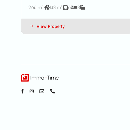
266 m²
133 m²
6
3
View Property