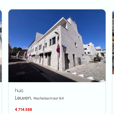
huis
Leuven,
Mechelsestraat 164
€ 714.588