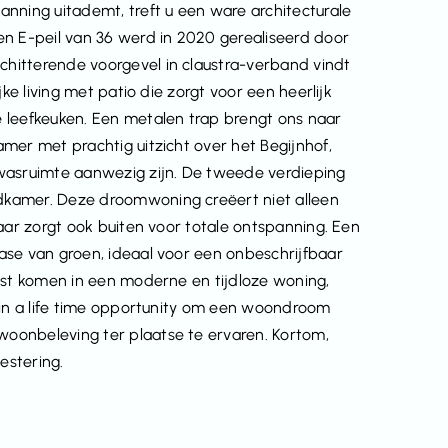
nning uitademt, treft u een ware architecturale
 E-peil van 36 werd in 2020 gerealiseerd door
hitterende voorgevel in claustra-verband vindt
ke living met patio die zorgt voor een heerlijk
 leefkeuken. Een metalen trap brengt ons naar
mer met prachtig uitzicht over het Begijnhof,
 wasruimte aanwezig zijn. De tweede verdieping
dkamer. Deze droomwoning creëert niet alleen
aar zorgt ook buiten voor totale ontspanning. Een
ase van groen, ideaal voor een onbeschrijfbaar
ust komen in een moderne en tijdloze woning,
 in a life time opportunity om een woondroom
oonbeleving ter plaatse te ervaren. Kortom,
estering.