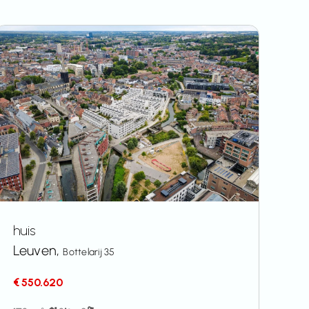
huis
Leuven,
Bottelarij 35
€ 550.620