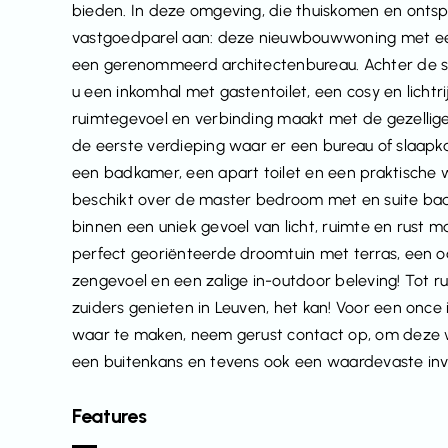
bieden. In deze omgeving, die thuiskomen en ontspa
vastgoedparel aan: deze nieuwbouwwoning met een
een gerenommeerd architectenbureau. Achter de sc
u een inkomhal met gastentoilet, een cosy en lichtrij
ruimtegevoel en verbinding maakt met de gezellige
de eerste verdieping waar er een bureau of slaapka
een badkamer, een apart toilet en een praktische
beschikt over de master bedroom met en suite ba
binnen een uniek gevoel van licht, ruimte en rust m
perfect georiënteerde droomtuin met terras, een o
zengevoel en een zalige in-outdoor beleving! Tot r
zuiders genieten in Leuven, het kan! Voor een once
waar te maken, neem gerust contact op, om deze w
een buitenkans en tevens ook een waardevaste inv
Features