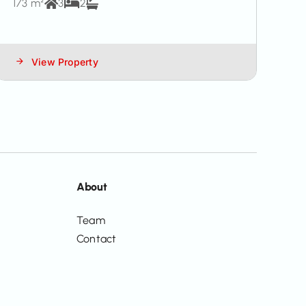
173 m²
3
2
View Property
About
Team
Contact