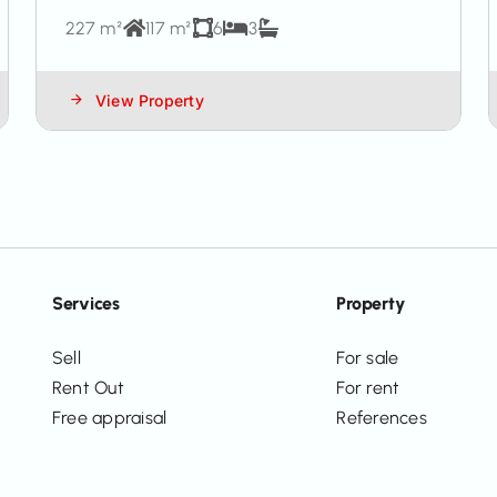
227 m²
117 m²
6
3
View Property
Services
Property
Sell
For sale
Rent Out
For rent
Free appraisal
References