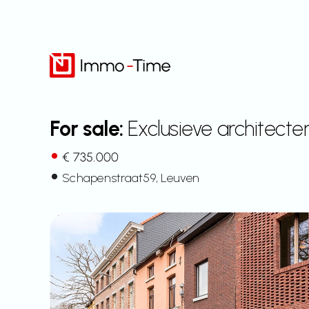
Skip
to
content
For sale:
Exclusieve architecte
€ 735.000
Schapenstraat
59
, Leuven