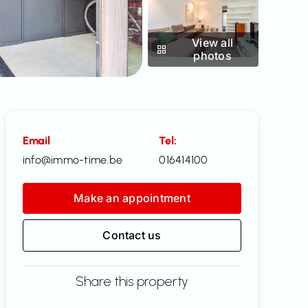
View all
photos
Email
Tel:
info@immo-time.be
016414100
Make an appointment
Contact us
Share this property