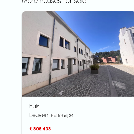
More houses for sale
huis
Leuven,
Bottelarij 34
€ 805.433