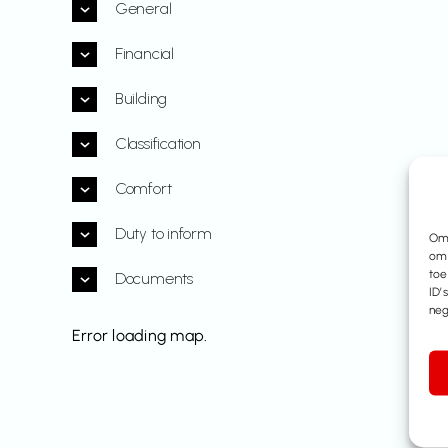
General
Financial
Building
Classification
Comfort
Duty to inform
Om 
om 
toe
Documents
ID’
neg
Error loading map.