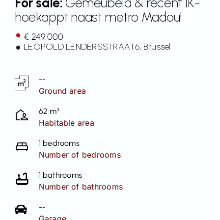
For sale:
Gemeubeld & recent 1K-
hoekappt naast metro Madou!
Contact
€ 249.000
LEOPOLD LENDERSSTRAAT
6
, Brussel
--
Ground area
62 m²
Habitable area
1 bedrooms
Number of bedrooms
1 bathrooms
Number of bathrooms
--
Garage