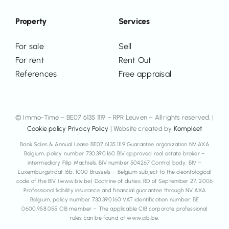
Property
Services
For sale
Sell
For rent
Rent Out
References
Free appraisal
© Immo-Time – BE07 6135 1119 – RPR Leuven – All rights reserved. |
Cookie policy
Privacy Policy
| Website created by
Kompleet
Bank Sales & Annual Lease BE07 6135 1119 Guarantee organization NV AXA
Belgium, policy number 730.390.160 BIV approved real estate broker –
intermediary Filip Machiels, BIV number 504267 Control body: BIV –
Luxemburgstraat 16b, 1000 Brussels – Belgium subject to the deontological
code of the BIV (www.biv.be) Doctrine of duties: RD of September 27, 2006
Professional liability insurance and financial guarantee through NV AXA
Belgium, policy number 730.390.160 VAT identification number: BE
0600.958.055 CIB member – The applicable CIB corporate professional
rules can be found at www.cib.be.