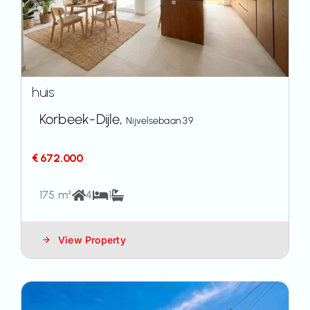
huis
Korbeek-Dijle,
Nijvelsebaan 39
€ 672.000
175 m²
4
1
View Property