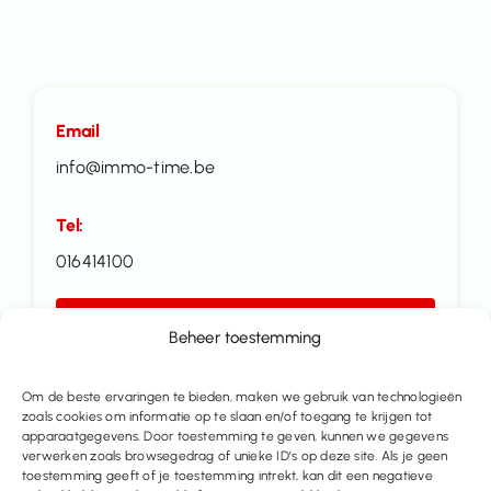
Email
info@immo-time.be
Tel:
016414100
Make an appointment
Beheer toestemming
Contact us
Om de beste ervaringen te bieden, maken we gebruik van technologieën
zoals cookies om informatie op te slaan en/of toegang te krijgen tot
apparaatgegevens. Door toestemming te geven, kunnen we gegevens
Share this property
verwerken zoals browsegedrag of unieke ID’s op deze site. Als je geen
toestemming geeft of je toestemming intrekt, kan dit een negatieve