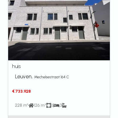
huis
Leuven,
Mechelsestraat 164 C
€ 733.928
228 m²
126 m²
6
3