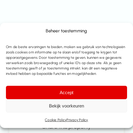
Beheer toestemming
Email
Om de beste ervaringen te bieden, maken we gebruik van technologieën
info@immo-time.be
zoals cookies om informatie op te slaan en/of toegang te krijgen tot
apparaatgegevens. Door toestemming te geven, kunnen we gegevens
verwerken zoals browsegedrag of unieke ID’s op deze site. Als je geen
Tel:
toestemming geeft of je toestemming intrekt, kan dit een negatieve
016414100
invloed hebben op bepaalde functies en mogelijkheden.
Make an appointment
Accept
Bekijk voorkeuren
Contact us
Cookie Policy
Privacy Policy
Share this property