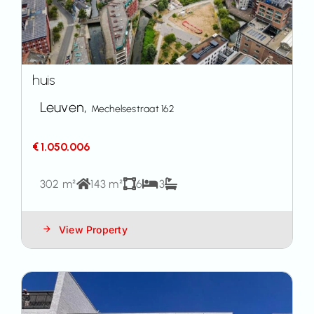
huis
Leuven,
Mechelsestraat 162
€ 1.050.006
302 m²
143 m²
6
3
View Property