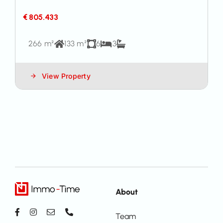
€ 805.433
266 m²
133 m²
6
3
View Property
About
Team