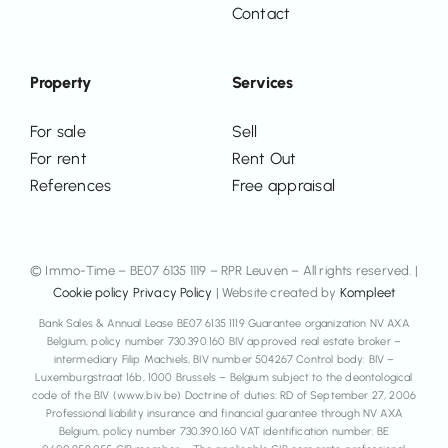
Contact
Property
Services
For sale
Sell
For rent
Rent Out
References
Free appraisal
© Immo-Time – BE07 6135 1119 – RPR Leuven – All rights reserved. |
Cookie policy
Privacy Policy
| Website created by
Kompleet
Bank Sales & Annual Lease BE07 6135 1119 Guarantee organization NV AXA
Belgium, policy number 730.390.160 BIV approved real estate broker –
intermediary Filip Machiels, BIV number 504267 Control body: BIV –
Luxemburgstraat 16b, 1000 Brussels – Belgium subject to the deontological
code of the BIV (www.biv.be) Doctrine of duties: RD of September 27, 2006
Professional liability insurance and financial guarantee through NV AXA
Belgium, policy number 730.390.160 VAT identification number: BE