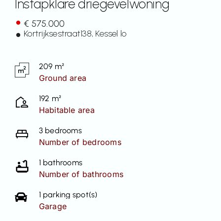
Instapklare driegevelwoning
Contact
€ 575.000
Kortrijksestraat
138
, Kessel lo
209 m²
Ground area
192 m²
Habitable area
3 bedrooms
Number of bedrooms
1 bathrooms
Number of bathrooms
1 parking spot(s)
Garage