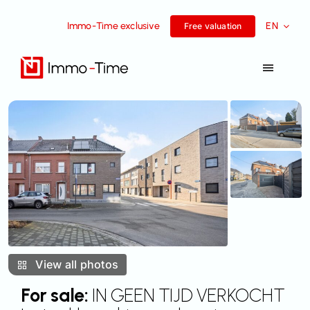
Skip
Immo-Time exclusive
EN
to
Free valuation
content
Toggle
Navigat
Services
For sale
For rent
Success Stories
View all photos
Team
For sale:
IN GEEN TIJD VERKOCHT