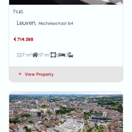
huis
Leuven,
Mechelsestraat 164
€ 714.588
227 m²
117 m²
6
3
View Property