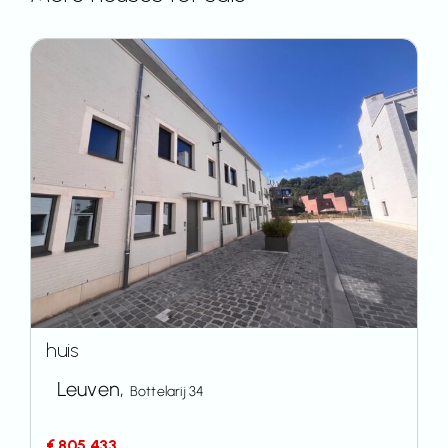
huis
Leuven,
Bottelarij 34
€ 805.433