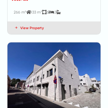
266 m²
133 m²
6
3
View Property