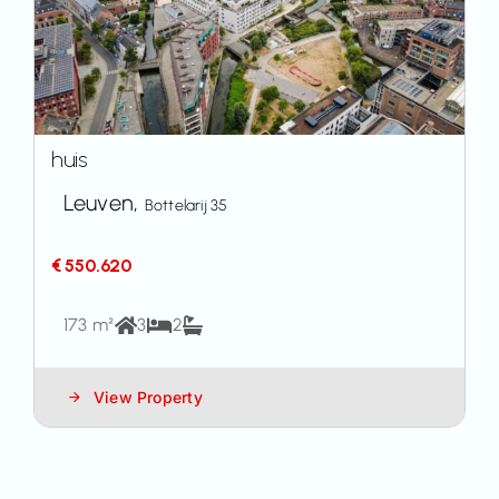
huis
Leuven,
Bottelarij 35
€ 550.620
173 m²
3
2
View Property