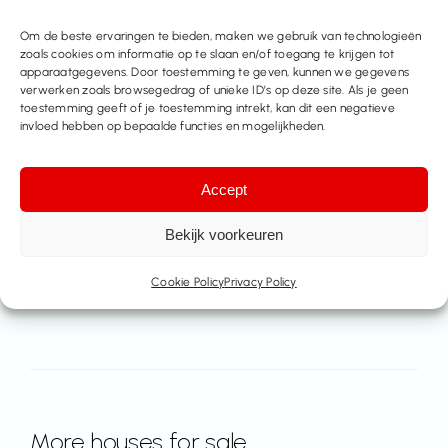
016414100
Om de beste ervaringen te bieden, maken we gebruik van technologieën
zoals cookies om informatie op te slaan en/of toegang te krijgen tot
Make an appointment
apparaatgegevens. Door toestemming te geven, kunnen we gegevens
verwerken zoals browsegedrag of unieke ID’s op deze site. Als je geen
toestemming geeft of je toestemming intrekt, kan dit een negatieve
Contact us
invloed hebben op bepaalde functies en mogelijkheden.
Share this property
Accept
Bekijk voorkeuren
Cookie Policy
Privacy Policy
More houses for sale