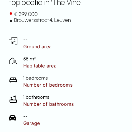
toplocatie in ‘The Vine’.
Contact
€ 399.000
Brouwersstraat
4
, Leuven
--
Ground area
55 m²
Habitable area
1 bedrooms
Number of bedrooms
1 bathrooms
Number of bathrooms
--
Garage