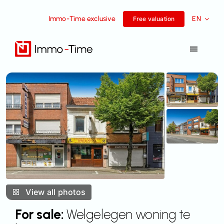
Skip
Immo-Time exclusive
EN
to
Free valuation
content
Toggle
Navigat
Services
For sale
For rent
Success Stories
View all photos
Team
For sale:
Welgelegen woning te