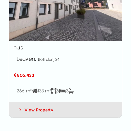
huis
Leuven,
Bottelarij 34
€ 805.433
266 m²
133 m²
6
3
View Property