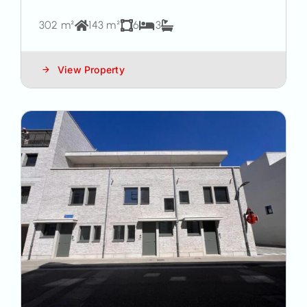
302 m²
143 m²
6
3
View Property