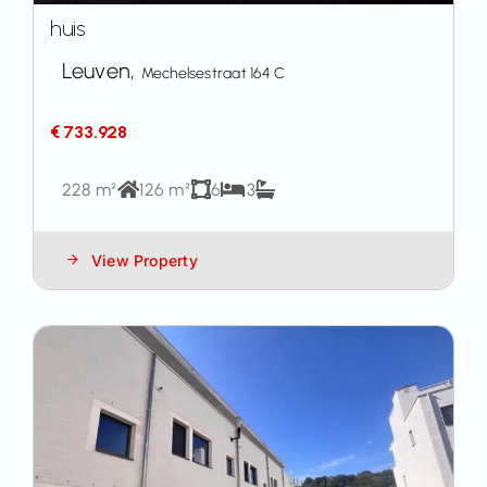
huis
Leuven,
Mechelsestraat 164 C
€ 733.928
228 m²
126 m²
6
3
View Property