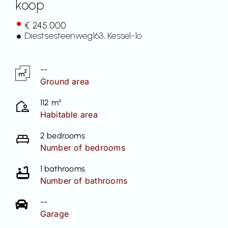
koop
Contact
€ 245.000
Diestsesteenweg
163
, Kessel-lo
--
Ground area
112 m²
Habitable area
2 bedrooms
Number of bedrooms
1 bathrooms
Number of bathrooms
--
Garage