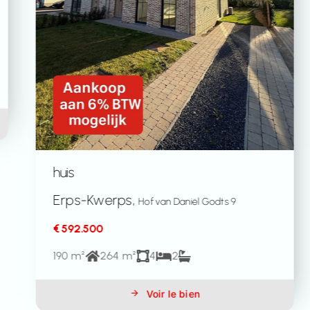
huis
Korbeek-Dijle,
Nijvelsebaan 39
€ 672.000
175 m²
398 m²
4
1
Voir le bien