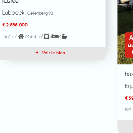
huis
Erps-Kwerps,
Hof van Daniël Godts 9
€ 592.500
190 m²
264 m²
4
2
Voir le bien