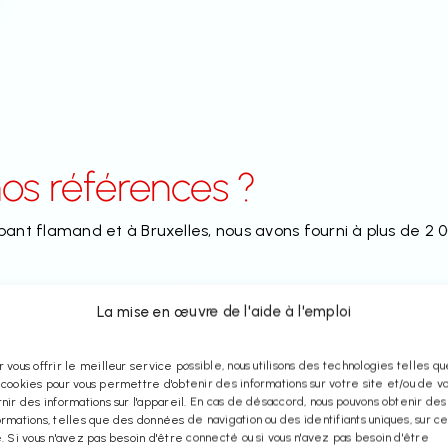
os références ?
bant flamand et à Bruxelles, nous avons fourni à plus de 2 00
La mise en œuvre de l'aide à l'emploi
r vous offrir le meilleur service possible, nous utilisons des technologies telles q
 cookies pour vous permettre d'obtenir des informations sur votre site et/ou de v
rnir des informations sur l'appareil. En cas de désaccord, nous pouvons obtenir des
ormations, telles que des données de navigation ou des identifiants uniques, sur c
e. Si vous n'avez pas besoin d'être connecté ou si vous n'avez pas besoin d'être