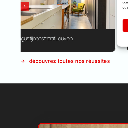
con
du 
Koning Leopold III Laan
Heverlee
découvrez toutes nos réussites