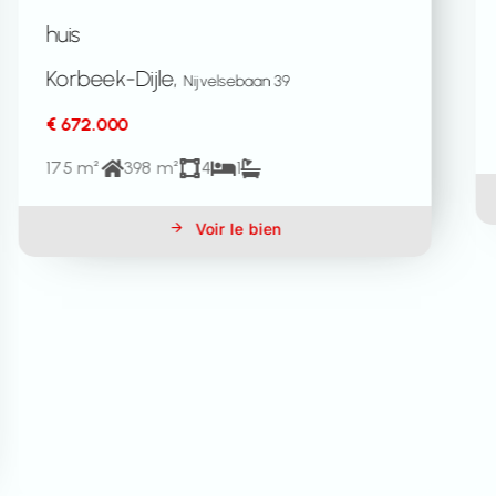
kasteel
Lubbeek,
Gellenberg 93
€ 2.885.000
1187 m²
74818 m²
8
4
Voir le bien