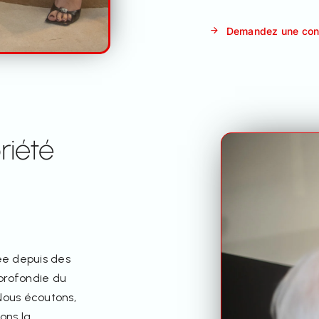
Demandez une cons
riété
ée depuis des
profondie du
Nous écoutons,
ons la