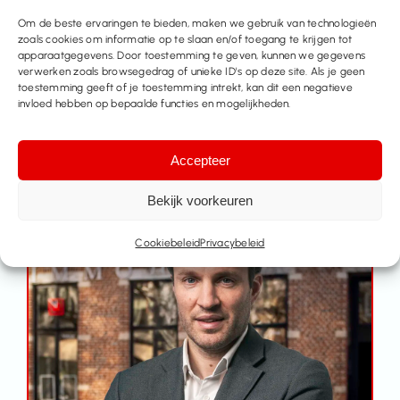
Om de beste ervaringen te bieden, maken we gebruik van technologieën
zoals cookies om informatie op te slaan en/of toegang te krijgen tot
apparaatgegevens. Door toestemming te geven, kunnen we gegevens
Filip
Machiels
verwerken zoals browsegedrag of unieke ID's op deze site. Als je geen
toestemming geeft of je toestemming intrekt, kan dit een negatieve
Oprichter
invloed hebben op bepaalde functies en mogelijkheden.
BIV-nummer:
504267
Accepteer
Bekijk voorkeuren
Cookiebeleid
Privacybeleid