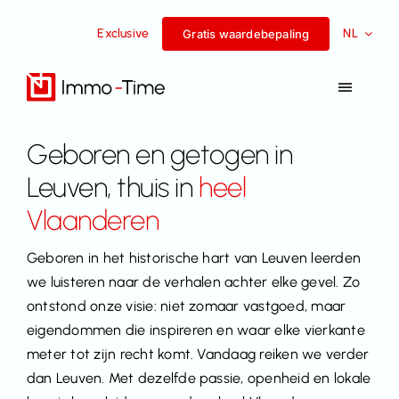
Overslaan
Exclusive
NL
naar
Gratis waardebepaling
inhoud
Navigat
Toggel
Diensten
Geboren en getogen in
Leuven, thuis in
heel
Te koop
Vlaanderen
Te huur
Geboren in het historische hart van Leuven leerden
we luisteren naar de verhalen achter elke gevel. Zo
ontstond onze visie: niet zomaar vastgoed, maar
Succesverhalen
eigendommen die inspireren en waar elke vierkante
meter tot zijn recht komt. Vandaag reiken we verder
Team
dan Leuven. Met dezelfde passie, openheid en lokale