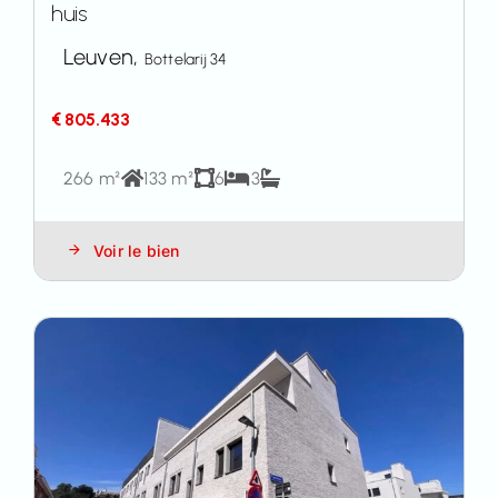
huis
Leuven,
Bottelarij 34
€ 805.433
266 m²
133 m²
6
3
Voir le bien