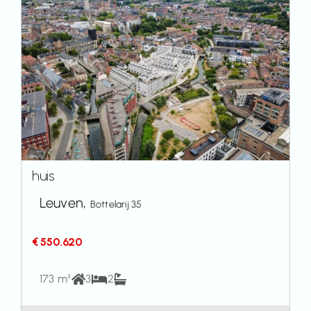
huis
Leuven,
Bottelarij 35
€ 550.620
173 m²
3
2