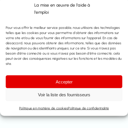
La mise en œuvre de l'aide à
info@immo-time.be
l'emploi
Tél :
Pour vous offrir le meilleur service possible, nous utilisons des technologies
016414100
telles que les cookies pour vous permettre d'obtenir des informations sur
votre site et/ou de vous fournir des informations sur l'appareil. En cas de
désaccord, nous pouvons obtenir des informations, telles que des données
de navigation ou des identifiants uniques, sur ce site. Si vous n'avez pas
Prenez rendez-vous
besoin d'être connecté ou si vous n'avez pas besoin d'être connecté, cela
peut avoir des conséquences négatives sur les fonctions et les modèles du
site.
Contactez nous
Accepter
Partager ce bien
Voir la liste des fournisseurs
Politique en matière de cookies
Politique de confidentialité