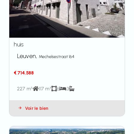
huis
Leuven,
Mechelsestraat 164
€ 714.588
227 m²
117 m²
6
3
Voir le bien