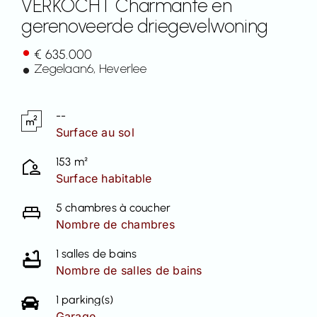
VERKOCHT Charmante en
gerenoveerde driegevelwoning
Contact
€ 635.000
Zegelaan
6
, Heverlee
--
Surface au sol
153 m²
Surface habitable
5 chambres à coucher
Nombre de chambres
1 salles de bains
Nombre de salles de bains
1 parking(s)
Garage