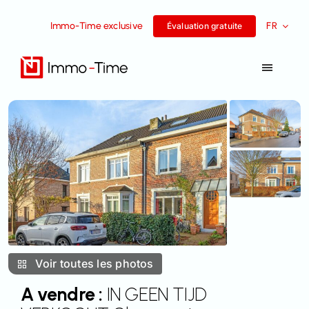
Aller
Immo-Time exclusive
FR
au
Évaluation gratuite
contenu
Toggle
Navigat
Services
A vendre
A louer
Histoires de réussite
Voir toutes les photos
L’équipe
A vendre :
IN GEEN TIJD