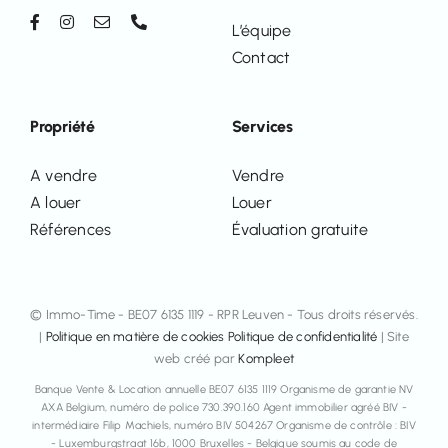
L’équipe
Contact
Propriété
Services
A vendre
Vendre
A louer
Louer
Références
Évaluation gratuite
© Immo-Time - BE07 6135 1119 - RPR Leuven - Tous droits réservés.
|
Politique en matière de cookies
Politique de confidentialité
| Site
web créé par
Kompleet
Banque Vente & Location annuelle BE07 6135 1119 Organisme de garantie NV
AXA Belgium, numéro de police 730.390.160 Agent immobilier agréé BIV -
intermédiaire Filip Machiels, numéro BIV 504267 Organisme de contrôle : BIV
- Luxemburgstraat 16b, 1000 Bruxelles - Belgique soumis au code de