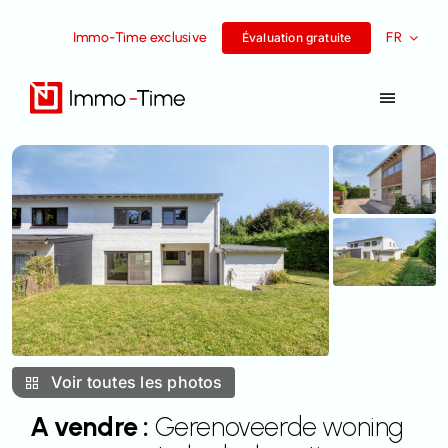
Aller
Immo-Time exclusive
FR
au
Évaluation gratuite
contenu
Toggle
Navigat
Services
A vendre
A louer
Histoires de réussite
Voir toutes les photos
L’équipe
A vendre :
Gerenoveerde woning