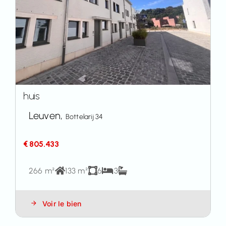
huis
Leuven,
Bottelarij 34
€ 805.433
266 m²
133 m²
6
3
Voir le bien