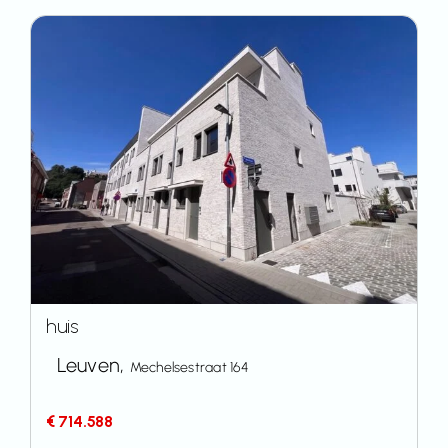
huis
Leuven,
Mechelsestraat 164
€ 714.588