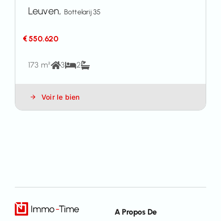
Leuven,
Bottelarij 35
€ 550.620
173 m²
3
2
Voir le bien
A Propos De