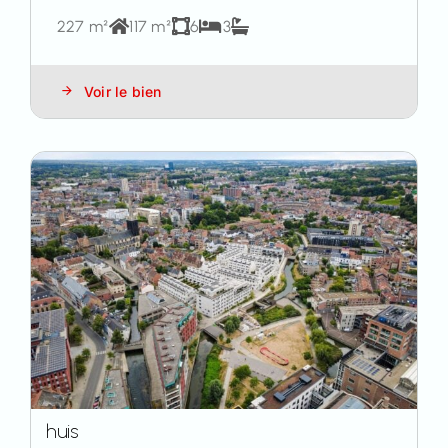
227 m²
117 m²
6
3
Voir le bien
huis