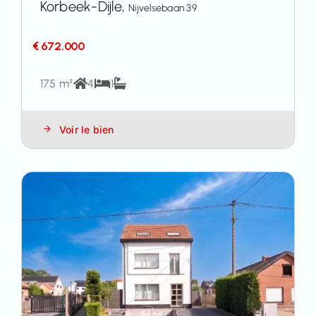
Korbeek-Dijle,
Nijvelsebaan 39
€ 672.000
175 m²
4
1
Voir le bien