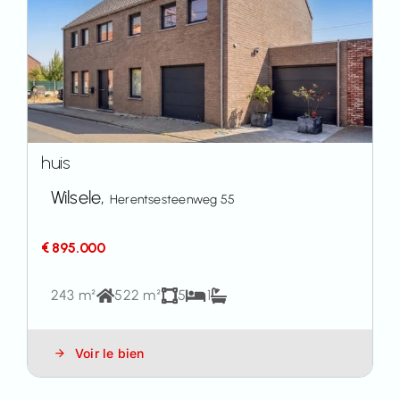
huis
Wilsele,
Herentsesteenweg 55
€ 895.000
243 m²
522 m²
5
1
Voir le bien