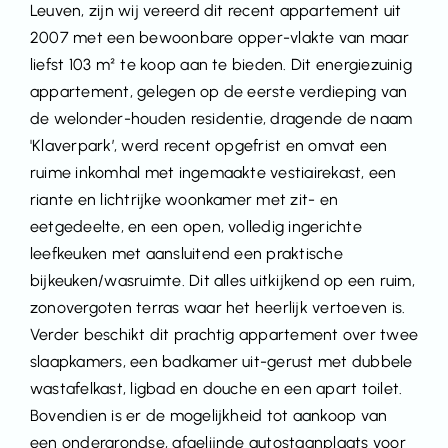
Leuven, zijn wij vereerd dit recent appartement uit
2007 met een bewoonbare opper-vlakte van maar
liefst 103 m² te koop aan te bieden. Dit energiezuinig
appartement, gelegen op de eerste verdieping van
de welonder-houden residentie, dragende de naam
'Klaverpark’, werd recent opgefrist en omvat een
ruime inkomhal met ingemaakte vestiairekast, een
riante en lichtrijke woonkamer met zit- en
eetgedeelte, en een open, volledig ingerichte
leefkeuken met aansluitend een praktische
bijkeuken/wasruimte. Dit alles uitkijkend op een ruim,
zonovergoten terras waar het heerlijk vertoeven is.
Verder beschikt dit prachtig appartement over twee
slaapkamers, een badkamer uit-gerust met dubbele
wastafelkast, ligbad en douche en een apart toilet.
Bovendien is er de mogelijkheid tot aankoop van
een ondergrondse, afgelijnde autostaanplaats voor