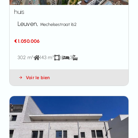
huis
Leuven,
Mechelsestraat 162
€ 1.050.006
302 m²
143 m²
6
3
Voir le bien