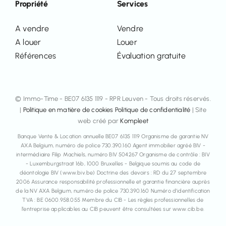
Propriété
Services
A vendre
Vendre
A louer
Louer
Références
Évaluation gratuite
© Immo-Time - BE07 6135 1119 - RPR Leuven - Tous droits réservés.
|
Politique en matière de cookies
Politique de confidentialité
| Site
web créé par
Kompleet
Banque Vente & Location annuelle BE07 6135 1119 Organisme de garantie NV
AXA Belgium, numéro de police 730.390.160 Agent immobilier agréé BIV -
intermédiaire Filip Machiels, numéro BIV 504267 Organisme de contrôle : BIV
- Luxemburgstraat 16b, 1000 Bruxelles - Belgique soumis au code de
déontologie BIV (www.biv.be) Doctrine des devoirs : RD du 27 septembre
2006 Assurance responsabilité professionnelle et garantie financière auprès
de la NV AXA Belgium, numéro de police 730.390.160 Numéro d’identification
TVA : BE 0600.958.055 Membre du CIB - Les règles professionnelles de
l’entreprise applicables au CIB peuvent être consultées sur www.cib.be.