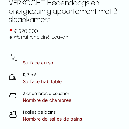
VERKOCHT Hedendaags en
energiezuinig appartement met 2
Contact
slaapkamers
€ 520.000
Marrainenplein
6
, Leuven
--
Surface au sol
103 m²
Surface habitable
2 chambres à coucher
Nombre de chambres
1 salles de bains
Nombre de salles de bains