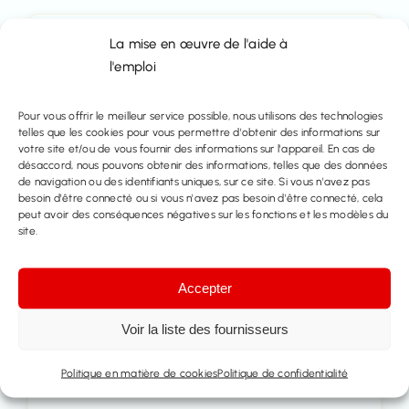
La mise en œuvre de l'aide à
Courriel
l'emploi
info@immo-time.be
Pour vous offrir le meilleur service possible, nous utilisons des technologies
Tél :
telles que les cookies pour vous permettre d'obtenir des informations sur
votre site et/ou de vous fournir des informations sur l'appareil. En cas de
016414100
désaccord, nous pouvons obtenir des informations, telles que des données
de navigation ou des identifiants uniques, sur ce site. Si vous n'avez pas
besoin d'être connecté ou si vous n'avez pas besoin d'être connecté, cela
Prenez rendez-vous
peut avoir des conséquences négatives sur les fonctions et les modèles du
site.
Contactez nous
Accepter
Partager ce bien
Voir la liste des fournisseurs
Politique en matière de cookies
Politique de confidentialité