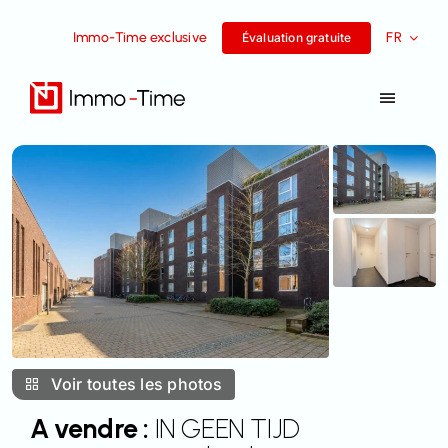
Aller
Immo-Time exclusive
FR
au
Évaluation gratuite
contenu
Toggle
Navigat
Services
A vendre
A louer
Histoires de réussite
Voir toutes les photos
L’équipe
A vendre :
IN GEEN TIJD