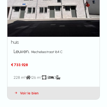
huis
Leuven,
Mechelsestraat 164 C
€ 733.928
228 m²
126 m²
6
3
Voir le bien