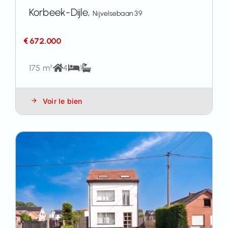
Korbeek-Dijle,
Nijvelsebaan 39
€ 672.000
175 m²
4
1
Voir le bien