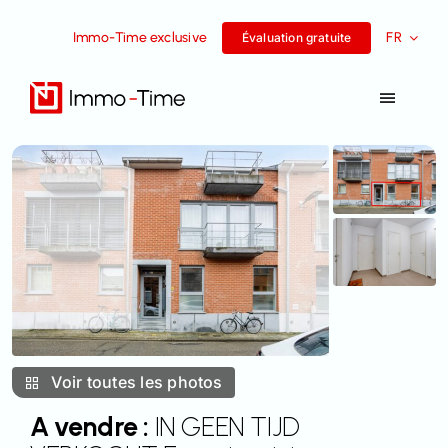
Aller
Immo-Time exclusive
FR
au
Évaluation gratuite
contenu
Toggle
Navigat
Services
A vendre
A louer
Histoires de réussite
Voir toutes les photos
L’équipe
A vendre :
IN GEEN TIJD