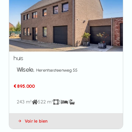
huis
Wilsele,
Herentsesteenweg 55
€ 895.000
243 m²
522 m²
5
1
Voir le bien