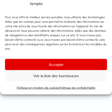
info@immo-time.be
l'emploi
Tél :
Pour vous offrir le meilleur service possible, nous utilisons des technologies
telles que les cookies pour vous permettre d'obtenir des informations sur
016414100
votre site et/ou de vous fournir des informations sur l'appareil. En cas de
désaccord, nous pouvons obtenir des informations, telles que des données
de navigation ou des identifiants uniques, sur ce site. Si vous n'avez pas
Prenez rendez-vous
besoin d'être connecté ou si vous n'avez pas besoin d'être connecté, cela
peut avoir des conséquences négatives sur les fonctions et les modèles du
site.
Contactez nous
Accepter
Partager ce bien
Voir la liste des fournisseurs
Politique en matière de cookies
Politique de confidentialité