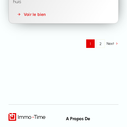
huis
Voir le bien
Next
1
2
A Propos De