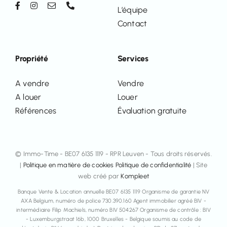
L’équipe
Contact
Propriété
Services
A vendre
Vendre
A louer
Louer
Références
Évaluation gratuite
© Immo-Time - BE07 6135 1119 - RPR Leuven - Tous droits réservés.
|
Politique en matière de cookies
Politique de confidentialité
| Site
web créé par
Kompleet
Banque Vente & Location annuelle BE07 6135 1119 Organisme de garantie NV
AXA Belgium, numéro de police 730.390.160 Agent immobilier agréé BIV -
intermédiaire Filip Machiels, numéro BIV 504267 Organisme de contrôle : BIV
- Luxemburgstraat 16b, 1000 Bruxelles - Belgique soumis au code de