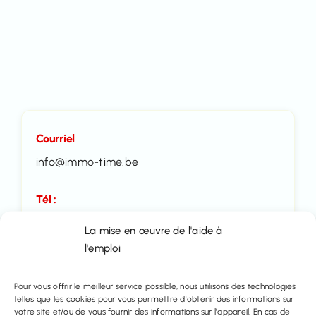
Courriel
info@immo-time.be
Tél :
016414100
La mise en œuvre de l'aide à
l'emploi
Prenez rendez-vous
Pour vous offrir le meilleur service possible, nous utilisons des technologies
Contactez nous
telles que les cookies pour vous permettre d'obtenir des informations sur
votre site et/ou de vous fournir des informations sur l'appareil. En cas de