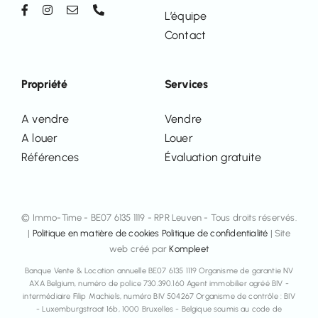
L’équipe
Contact
Propriété
Services
A vendre
Vendre
A louer
Louer
Références
Évaluation gratuite
© Immo-Time - BE07 6135 1119 - RPR Leuven - Tous droits réservés.
|
Politique en matière de cookies
Politique de confidentialité
| Site
web créé par
Kompleet
Banque Vente & Location annuelle BE07 6135 1119 Organisme de garantie NV
AXA Belgium, numéro de police 730.390.160 Agent immobilier agréé BIV -
intermédiaire Filip Machiels, numéro BIV 504267 Organisme de contrôle : BIV
- Luxemburgstraat 16b, 1000 Bruxelles - Belgique soumis au code de