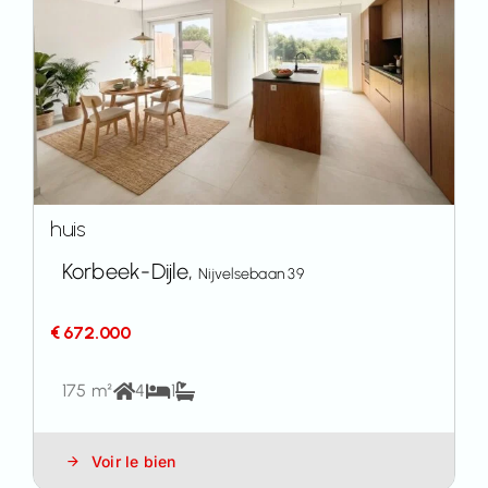
huis
Korbeek-Dijle,
Nijvelsebaan 39
€ 672.000
175 m²
4
1
Voir le bien