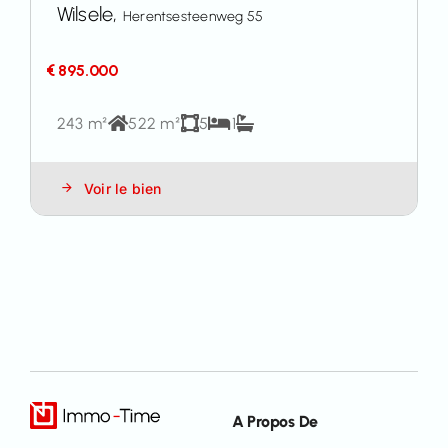
Wilsele,
Herentsesteenweg 55
€ 895.000
243 m²
522 m²
5
1
Voir le bien
A Propos De