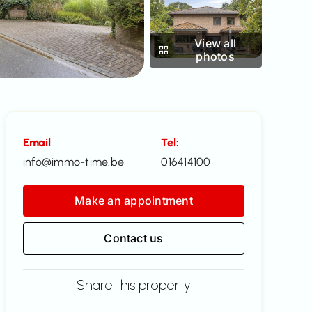
View all
photos
Email
Tel:
info@immo-time.be
016414100
Make an appointment
Contact us
Share this property