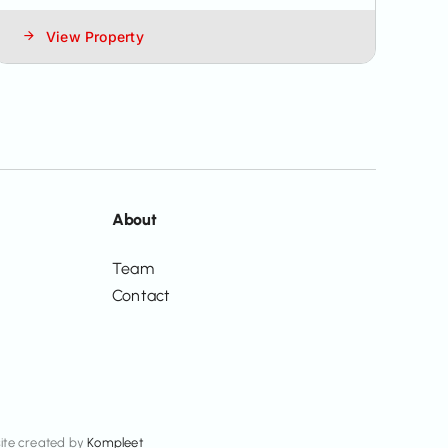
View Property
About
Team
Contact
ite created by
Kompleet