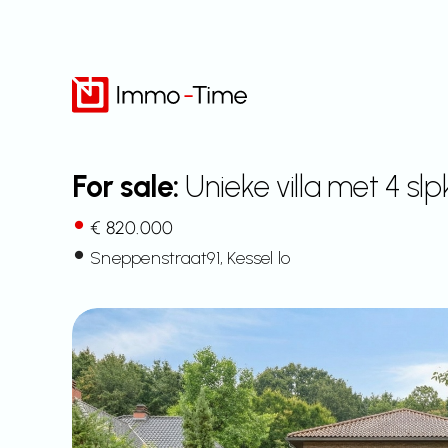
Skip
to
content
For sale:
Unieke villa met 4 sl
€ 820.000
Sneppenstraat
91
, Kessel lo