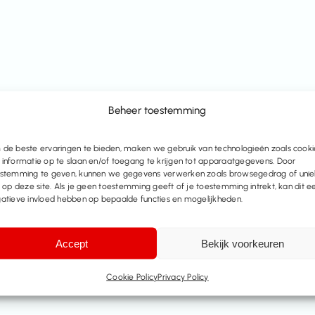
Beheer toestemming
de beste ervaringen te bieden, maken we gebruik van technologieën zoals cooki
informatie op te slaan en/of toegang te krijgen tot apparaatgegevens. Door
stemming te geven, kunnen we gegevens verwerken zoals browsegedrag of uni
s op deze site. Als je geen toestemming geeft of je toestemming intrekt, kan dit e
atieve invloed hebben op bepaalde functies en mogelijkheden.
Accept
Bekijk voorkeuren
Cookie Policy
Privacy Policy