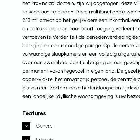
het Provinciaal domein, zijn wij opgetogen, deze vil
te koop aan te bieden. Deze multifunctionele won
233 m² omvat op het gelijkvloers een inkomhal, een b
en eetruimte die op haar beurt toegang verleent tot
vertoeven is. Verder telt de benedenverdieping ee
ber-ging en een inpandige garage. Op de eerste ve
volwaardige slaapkamers en een volledig uitgerus
over een zwembad, een tuinberging en een gezellig 
permanent vakantiegevoel in eigen land. De gezell
opper-vlakte, het omvangrijk perceel, de centrale do
pluspunten! Kortom, deze hedendaagse en tijdloze v
een landelijke, idyllische woonomgeving is uw bezo
Features
General
Financial