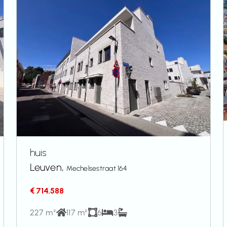
huis
Leuven,
Mechelsestraat 164
€ 714.588
227 m²
117 m²
6
3