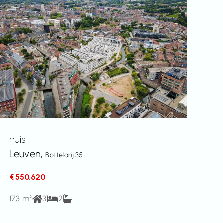
huis
Leuven,
Bottelarij 35
€ 550.620
173 m²
3
2