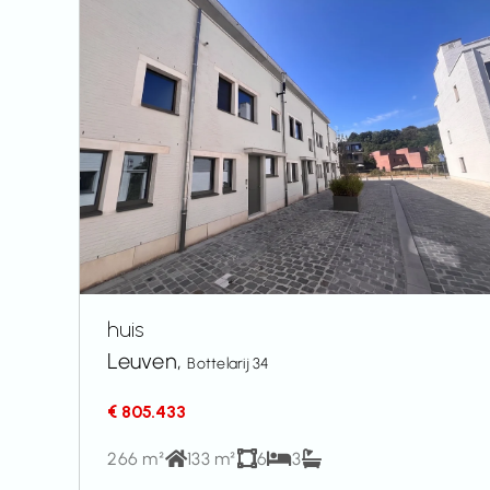
huis
Leuven,
Bottelarij 34
€ 805.433
266 m²
133 m²
6
3