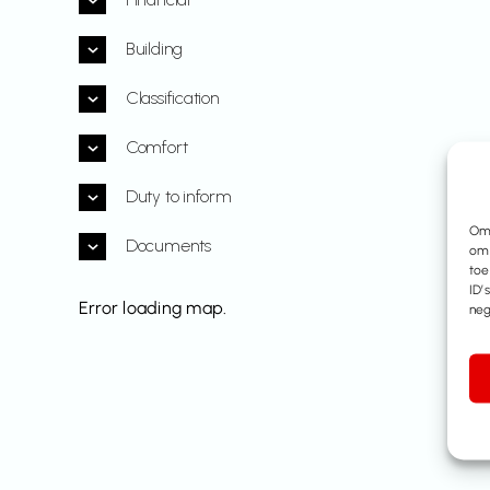
Building
Classification
Comfort
Duty to inform
Om 
Documents
om 
toe
ID’
Error loading map.
neg