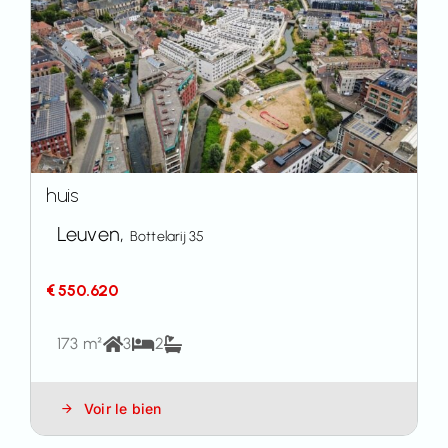
huis
Leuven,
Bottelarij 35
€ 550.620
173 m²
3
2
Voir le bien