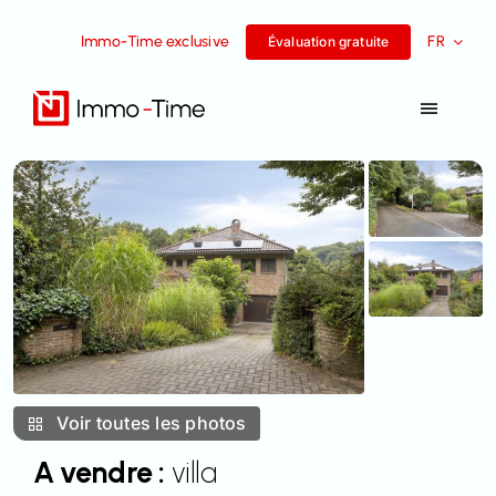
Aller
Immo-Time exclusive
FR
au
Évaluation gratuite
contenu
Toggle
Navigat
Services
A vendre
A louer
Histoires de réussite
Voir toutes les photos
L’équipe
A vendre :
villa