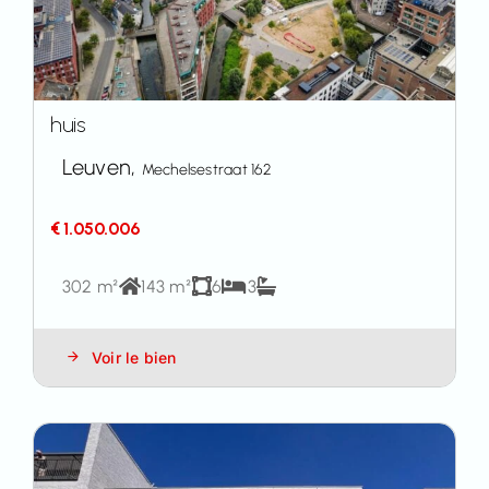
huis
Leuven,
Mechelsestraat 162
€ 1.050.006
302 m²
143 m²
6
3
Voir le bien