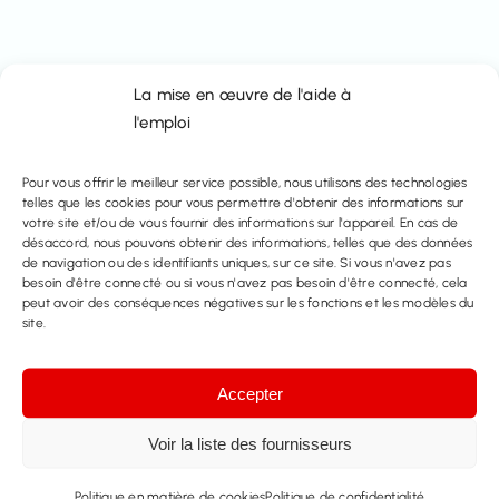
La mise en œuvre de l'aide à
l'emploi
Courriel
info@immo-time.be
Pour vous offrir le meilleur service possible, nous utilisons des technologies
telles que les cookies pour vous permettre d'obtenir des informations sur
votre site et/ou de vous fournir des informations sur l'appareil. En cas de
Tél :
désaccord, nous pouvons obtenir des informations, telles que des données
de navigation ou des identifiants uniques, sur ce site. Si vous n'avez pas
016414100
besoin d'être connecté ou si vous n'avez pas besoin d'être connecté, cela
peut avoir des conséquences négatives sur les fonctions et les modèles du
site.
Prenez rendez-vous
Accepter
Contactez nous
Voir la liste des fournisseurs
Partager ce bien
Politique en matière de cookies
Politique de confidentialité