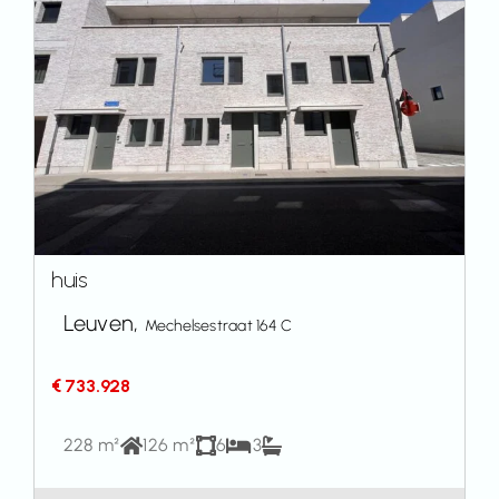
huis
Leuven,
Mechelsestraat 164 C
€ 733.928
228 m²
126 m²
6
3