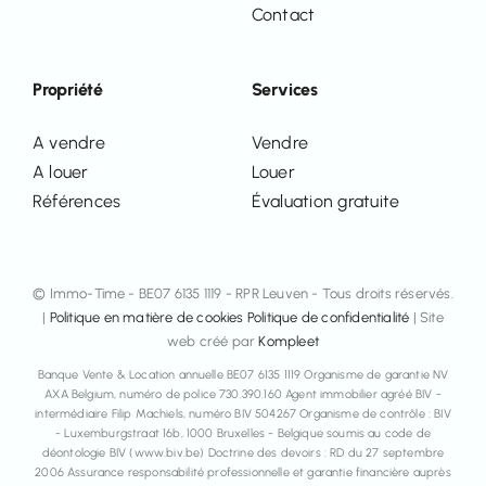
Contact
Propriété
Services
A vendre
Vendre
A louer
Louer
Références
Évaluation gratuite
© Immo-Time - BE07 6135 1119 - RPR Leuven - Tous droits réservés.
|
Politique en matière de cookies
Politique de confidentialité
| Site
web créé par
Kompleet
Banque Vente & Location annuelle BE07 6135 1119 Organisme de garantie NV
AXA Belgium, numéro de police 730.390.160 Agent immobilier agréé BIV -
intermédiaire Filip Machiels, numéro BIV 504267 Organisme de contrôle : BIV
- Luxemburgstraat 16b, 1000 Bruxelles - Belgique soumis au code de
déontologie BIV (www.biv.be) Doctrine des devoirs : RD du 27 septembre
2006 Assurance responsabilité professionnelle et garantie financière auprès