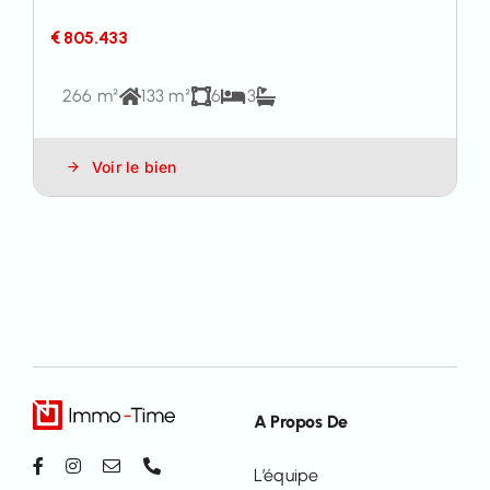
€ 805.433
266 m²
133 m²
6
3
Voir le bien
A Propos De
L’équipe