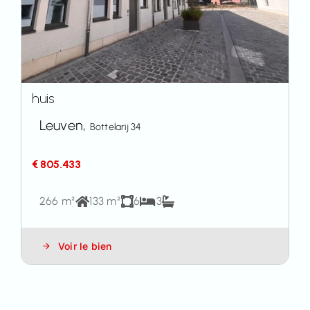
huis
Leuven,
Bottelarij 34
€ 805.433
266 m²
133 m²
6
3
Voir le bien