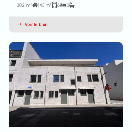
302 m²
143 m²
6
3
Voir le bien