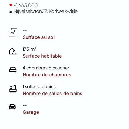
€ 665.000
Contact
Nijvelsebaan
37
, Korbeek-dijle
--
Surface au sol
175 m²
Surface habitable
4 chambres à coucher
Nombre de chambres
1 salles de bains
Nombre de salles de bains
--
Garage