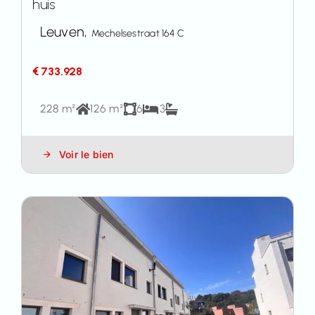
huis
Leuven,
Mechelsestraat 164 C
€ 733.928
228 m²
126 m²
6
3
Voir le bien