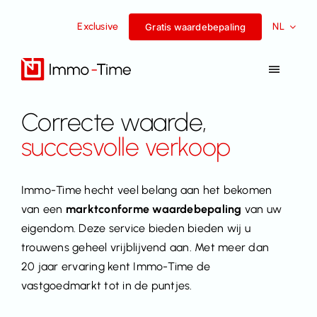
Overslaan
Exclusive
NL
naar
Gratis waardebepaling
inhoud
Navigat
Toggel
Diensten
Correcte waarde,
succesvolle verkoop
Te koop
Immo-Time hecht veel belang aan het bekomen
Te huur
van een
marktconforme waardebepaling
van uw
eigendom. Deze service bieden bieden wij u
trouwens geheel vrijblijvend aan. M
et meer dan
Succesverhalen
20 jaar ervaring kent Immo-Time de
vastgoedmarkt tot in de puntjes.
Team