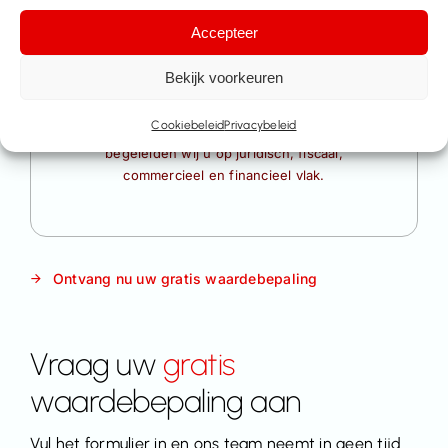
Accepteer
3.
Bekijk voorkeuren
Advies en begeleiding
Cookiebeleid
Privacybeleid
Na de waardebepaling bieden wij advies en
begeleiden wij u op juridisch, fiscaal,
commercieel en financieel vlak.
Ontvang nu uw gratis waardebepaling
Vraag uw
gratis
waardebepaling aan
Vul het formulier in en ons team neemt in geen tijd