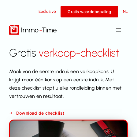
Overslaan
Exclusive
NL
naar
Gratis waardebepaling
inhoud
Navigat
Toggel
Diensten
Gratis
verkoop-checklist
Te koop
Maak van de eerste indruk een verkoopkans. U
krijgt maar één kans op een eerste indruk. Met
Te huur
deze checklist stapt u elke rondleiding binnen met
vertrouwen en resultaat.
Succesverhalen
Download de checklist
Team