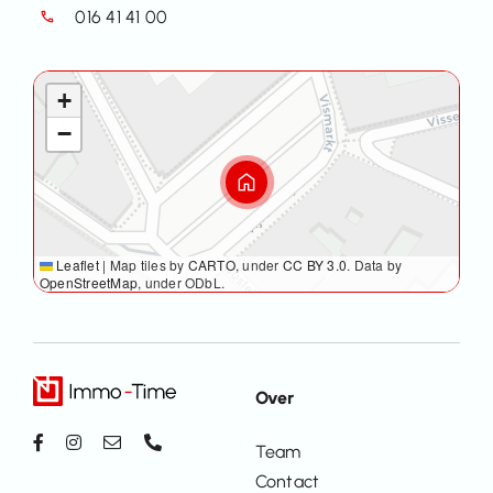
016 41 41 00
+
−
Leaflet
|
Map tiles by
CARTO
, under
CC BY 3.0
. Data by
OpenStreetMap
, under ODbL.
Over
Team
Contact