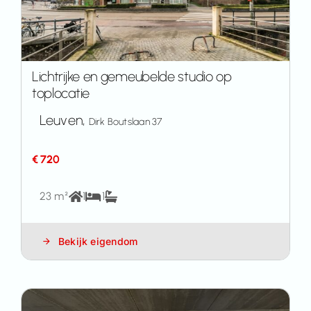
Lichtrijke en gemeubelde studio op
toplocatie
Leuven,
Dirk Boutslaan 37
€ 720
23 m²
1
1
Bekijk eigendom