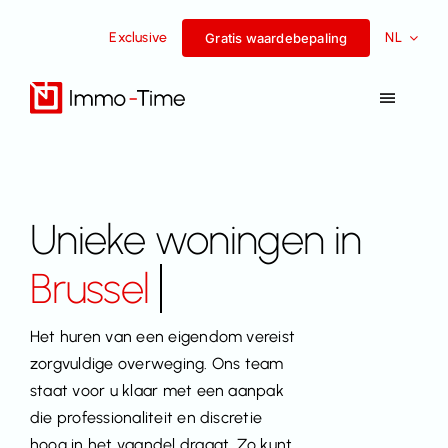
Overslaan
Exclusive
NL
naar
Gratis waardebepaling
inhoud
Navigat
Toggel
Diensten
Te koop
Unieke woningen in
Te huur
Het huren van een eigendom vereist
Succesverhalen
zorgvuldige overweging. Ons team
staat voor u klaar met een aanpak
Team
die professionaliteit en discretie
hoog in het vaandel draagt. Zo kunt