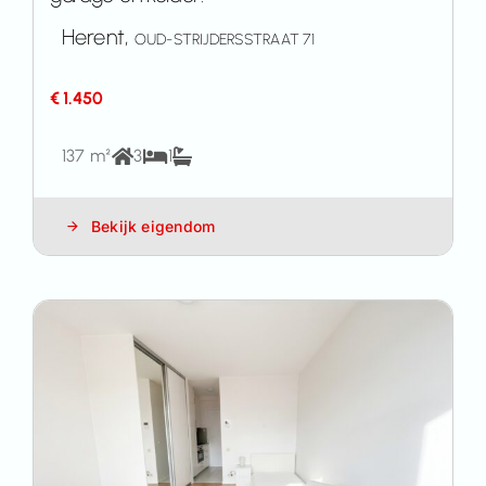
Herent,
OUD-STRIJDERSSTRAAT 71
€ 1.450
137 m²
3
1
Bekijk eigendom