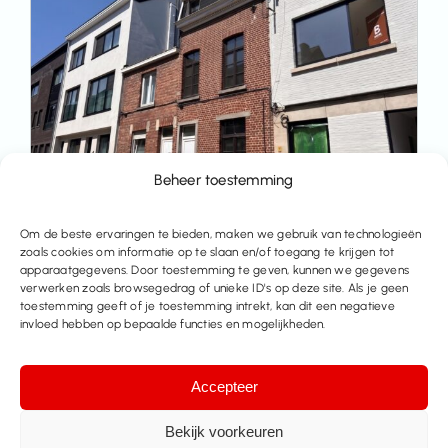
Beheer toestemming
Om de beste ervaringen te bieden, maken we gebruik van technologieën
Welgelegen en gerenoveerde woning met
zoals cookies om informatie op te slaan en/of toegang te krijgen tot
apparaatgegevens. Door toestemming te geven, kunnen we gegevens
3 slkps te huur
verwerken zoals browsegedrag of unieke ID's op deze site. Als je geen
toestemming geeft of je toestemming intrekt, kan dit een negatieve
Leuven,
Tervuursestraat 114
invloed hebben op bepaalde functies en mogelijkheden.
€ 1.800
Accepteer
143 m²
3
1
Bekijk voorkeuren