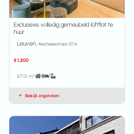
Exclusieve, volledig gemeubeld loftflat te
huur
Leuven,
Mechelsestraat 37/A
€ 1.200
67.12 m²
1
1
Bekijk eigendom