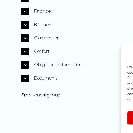
Financier
Bâtiment
Classification
Confort
Obligation d'information
Pou
coo
Documents
fou
inf
sit
con
Error loading map.
du s