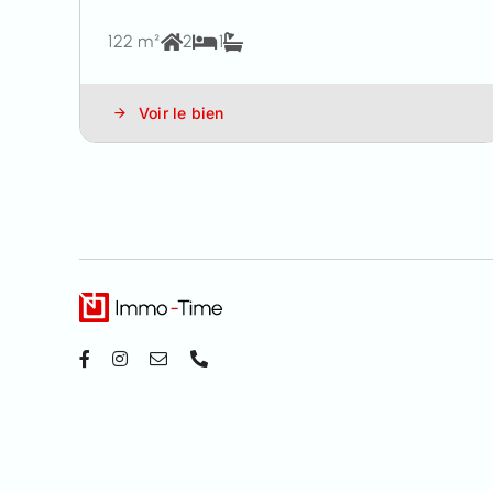
122 m²
2
1
Voir le bien