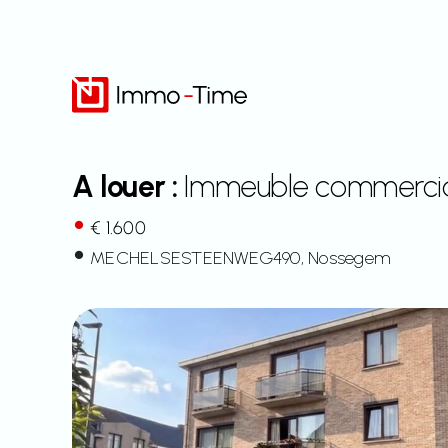
Aller
au
contenu
A louer :
Immeuble commercial 
€ 1.600
MECHELSESTEENWEG
490
, Nossegem