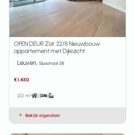
OPEN DEUR Zat. 22/8 Nieuwbouw
appartement met Dijlezicht
Leuven,
Sluisstraat 38
€ 1.450
122 m²
2
1
Bekijk eigendom