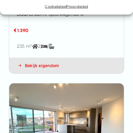
woning te huur
Cookiebeleid
Privacybeleid
Boutersem,
Spoorwegstraat 16
€ 1.390
235 m²
2
1
Bekijk eigendom