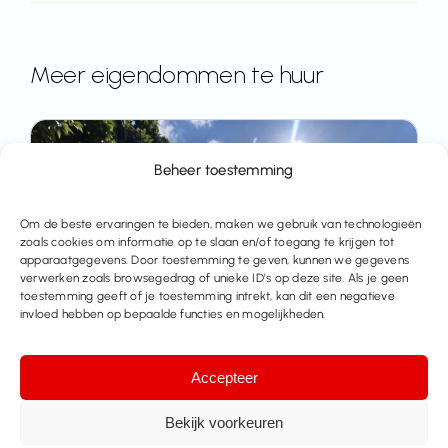
Meer eigendommen te huur
Beheer toestemming
Om de beste ervaringen te bieden, maken we gebruik van technologieën
zoals cookies om informatie op te slaan en/of toegang te krijgen tot
apparaatgegevens. Door toestemming te geven, kunnen we gegevens
verwerken zoals browsegedrag of unieke ID's op deze site. Als je geen
toestemming geeft of je toestemming intrekt, kan dit een negatieve
invloed hebben op bepaalde functies en mogelijkheden.
Accepteer
Bekijk voorkeuren
OPEN HUIS Vrij. 21/8 Gerenoveerde