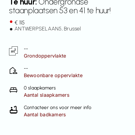
Te huur:
Ondergrondse
staanplaatsen 53 en 41 te huur!
Contact
€ 115
ANTWERPSELAAN
5
, Brussel
--
Grondoppervlakte
--
Bewoonbare oppervlakte
0 slaapkamers
Aantal slaapkamers
Contacteer ons voor meer info
Aantal badkamers