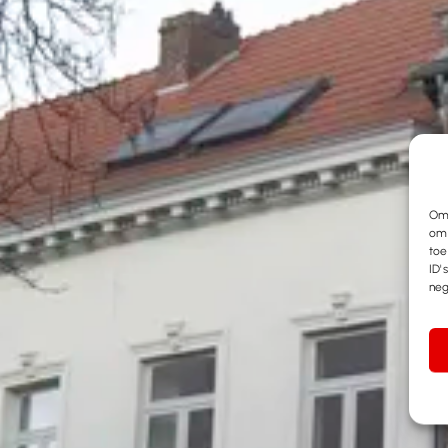
Om 
om 
toe
ID'
neg