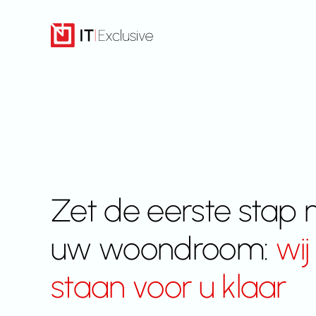
Overslaan
naar
inhoud
Zet de eerste stap 
uw woondroom:
wij
staan voor u klaar