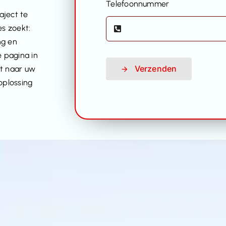
Telefoonnummer
aject te
es zoekt:
ng en
e pagina in
Verzenden
rt naar uw
oplossing