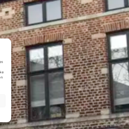
es
eke
en