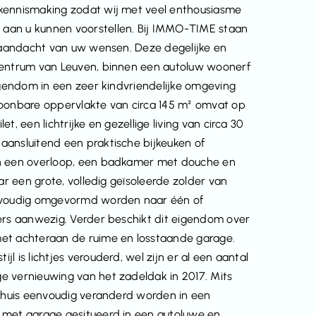
 kennismaking zodat wij met veel enthousiasme
aan u kunnen voorstellen. Bij IMMO-TIME staan
t aandacht van uw wensen. Deze degelijke en
 centrum van Leuven, binnen een autoluw woonerf
eigendom in een zeer kindvriendelijke omgeving
onbare oppervlakte van circa 145 m² omvat op
, een lichtrijke en gezellige living van circa 30
aansluitend een praktische bijkeuken of
ch een overloop, een badkamer met douche en
ar een grote, volledig geïsoleerde zolder van
envoudig omgevormd worden naar één of
ders aanwezig. Verder beschikt dit eigendom over
met achteraan de ruime en losstaande garage.
 is lichtjes verouderd, wel zijn er al een aantal
e vernieuwing van het zadeldak in 2017. Mits
t huis eenvoudig veranderd worden in een
 met garage gesitueerd in een autoluwe en