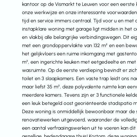
kantoor op de Vismarkt te Leuven voor een eerste
onze werkwijze en onze interessante voorwaarden 
tijd en service immers centraal. Tijd voor u en me
instapklare woning met garage ligt midden in het
en vlakbij alle belangrijke verbindingswegen. Dit 
met een grondoppervlakte van 132 m² en een bewo
het gelijkvloers een ruime inkomgang met gastentoilet
m², een ingerichte keuken met eetgedeelte en met 
wasruimte. Op de eerste verdieping bevindt er zi
toilet en 3 slaapkamers. Een vaste trap leidt ons na
maar liefst 35 m², deze polyvalente ruimte kan e
meerdere kamers. Tevens zijn er 3 functionele kel
een leuk betegeld oost georiënteerde stadspatio 
Deze woning is onmiddellijk bewoonbaar maar de stijl
renovatiewerken uitgevoerd, waaronder de volledig
een aantal verfraaiingswerken uit te voeren kan di
gezellige, hedendaagse thuis! Kortom, deze woning