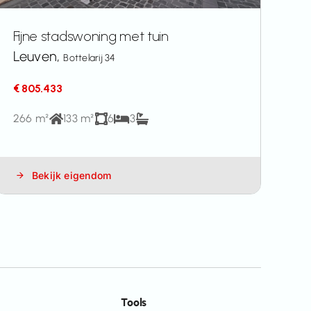
Fijne stadswoning met tuin
Leuven,
Bottelarij 34
€ 805.433
266 m²
133 m²
6
3
Bekijk eigendom
Tools