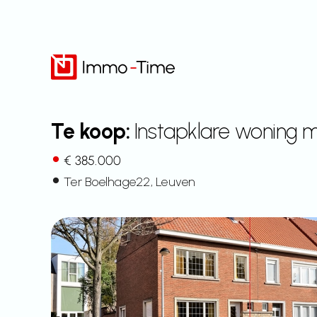
Overslaan
naar
inhoud
Te koop:
Instapklare woning m
€ 385.000
Ter Boelhage
22
, Leuven