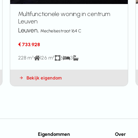
Multifunctionele woning in centrum
Leuven
Leuven,
Mechelsestraat 164 C
€ 733.928
228 m²
126 m²
6
3
Bekijk eigendom
Eigendommen
Over