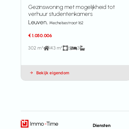
Gezinswoning met mogelijkheid tot
verhuur studentenkamers
Leuven,
Mechelsestraat 162
€ 1.050.006
302 m²
143 m²
6
3
Bekijk eigendom
Diensten