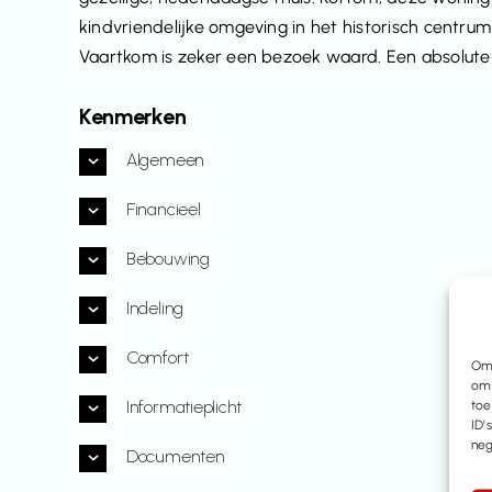
kindvriendelijke omgeving in het historisch centr
Vaartkom is zeker een bezoek waard. Een absolute
Kenmerken
Algemeen
Financieel
Bebouwing
Indeling
Comfort
Om 
om 
Informatieplicht
toe
ID'
neg
Documenten