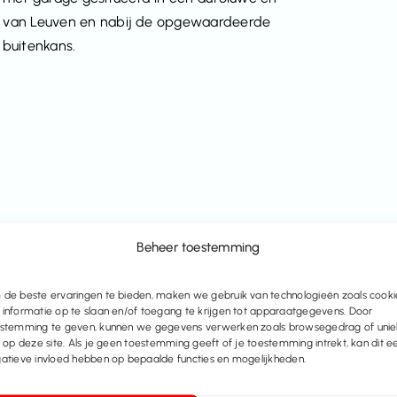
um van Leuven en nabij de opgewaardeerde
 buitenkans.
Beheer toestemming
de beste ervaringen te bieden, maken we gebruik van technologieën zoals cooki
informatie op te slaan en/of toegang te krijgen tot apparaatgegevens. Door
stemming te geven, kunnen we gegevens verwerken zoals browsegedrag of uni
s op deze site. Als je geen toestemming geeft of je toestemming intrekt, kan dit e
atieve invloed hebben op bepaalde functies en mogelijkheden.