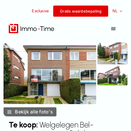
Overslaan
Exclusive
NL
naar
Gratis waardebepaling
inhoud
Navigat
Toggel
Diensten
Te koop
Te huur
Succesverhalen
Bekijk alle foto's
Team
Te koop:
Welgelegen Bel-