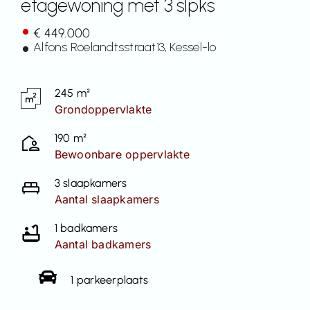
etagewoning met 3 slpks
Contact
€ 449.000
Alfons Roelandtsstraat
13
, Kessel-lo
245 m²
Grondoppervlakte
190 m²
Bewoonbare oppervlakte
3 slaapkamers
Aantal slaapkamers
1 badkamers
Aantal badkamers
1 parkeerplaats