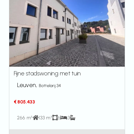
Fijne stadswoning met tuin
Leuven,
Bottelarij 34
€ 805.433
266 m²
133 m²
6
3