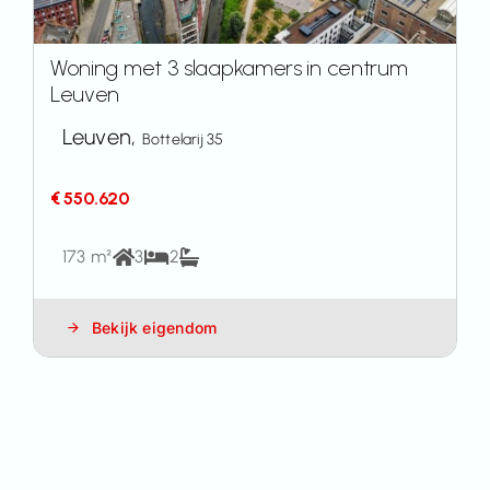
Woning met 3 slaapkamers in centrum
Leuven
Leuven,
Bottelarij 35
€ 550.620
173 m²
3
2
Bekijk eigendom