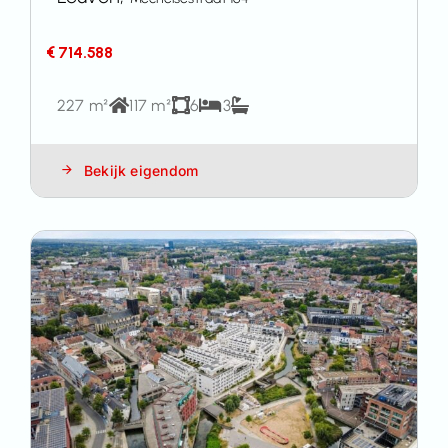
€ 714.588
227 m²
117 m²
6
3
Bekijk eigendom