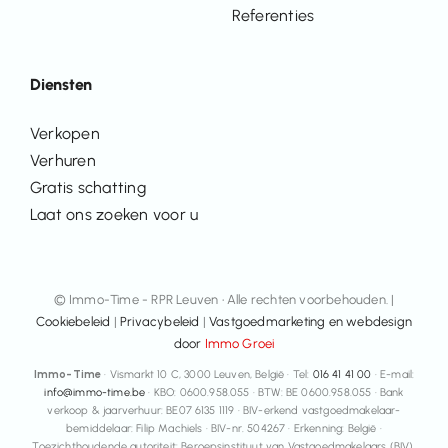
Referenties
Diensten
Verkopen
Verhuren
Gratis schatting
Laat ons zoeken voor u
© Immo-Time - RPR Leuven • Alle rechten voorbehouden. |
Cookiebeleid
|
Privacybeleid
|
Vastgoedmarketing en webdesign
door
Immo Groei
Immo-Time
· Vismarkt 10 C, 3000 Leuven, België · Tel:
016 41 41 00
· E-mail:
info@immo-time.be
· KBO: 0600.958.055 · BTW: BE 0600.958.055 · Bank
verkoop & jaarverhuur: BE07 6135 1119 · BIV-erkend vastgoedmakelaar-
bemiddelaar: Filip Machiels · BIV-nr. 504267 · Erkenning: België ·
Toezichthoudende autoriteit: Beroepsinstituut van Vastgoedmakelaars (BIV),