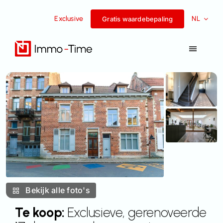
Overslaan
Exclusive
NL
naar
Gratis waardebepaling
inhoud
Navigat
Toggel
Diensten
Te koop
Te huur
Succesverhalen
Bekijk alle foto's
Team
Te koop:
Exclusieve, gerenoveerde