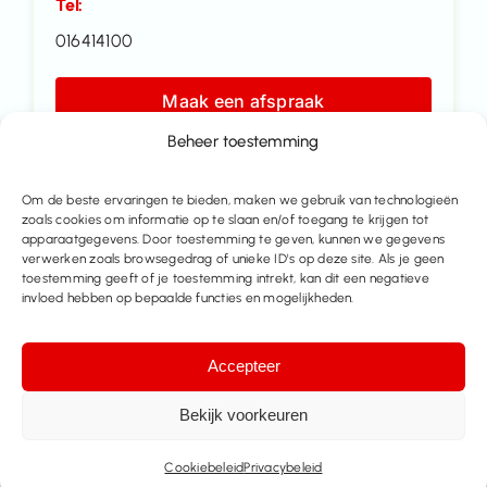
Tel:
016414100
Maak een afspraak
Beheer toestemming
Contacteer ons
Om de beste ervaringen te bieden, maken we gebruik van technologieën
zoals cookies om informatie op te slaan en/of toegang te krijgen tot
Deel dit pand
apparaatgegevens. Door toestemming te geven, kunnen we gegevens
verwerken zoals browsegedrag of unieke ID's op deze site. Als je geen
toestemming geeft of je toestemming intrekt, kan dit een negatieve
invloed hebben op bepaalde functies en mogelijkheden.
Accepteer
Bekijk voorkeuren
Cookiebeleid
Privacybeleid