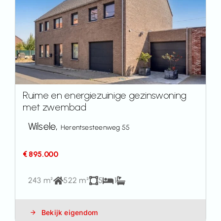
Ruime en energiezuinige gezinswoning
met zwembad
Wilsele,
Herentsesteenweg 55
€ 895.000
243 m²
522 m²
5
1
Bekijk eigendom