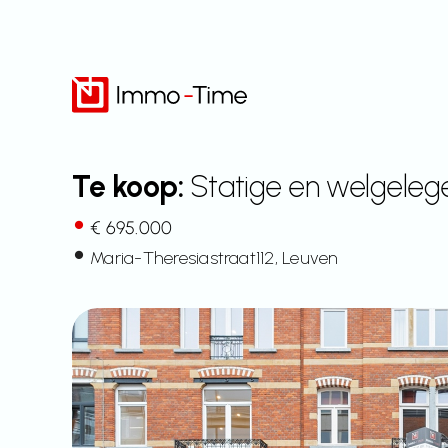
Overslaan
naar
inhoud
Te koop:
Statige en welgeleg
€ 695.000
Maria-Theresiastraat
112
, Leuven