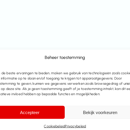
Beheer toestemming
de beste ervaringen te bieden, maken we gebruik van technologieën zoals cooki
informatie op te slaan en/of toegang te krijgen tot apparaatgegevens. Door
stemming te geven, kunnen we gegevens verwerken zoals browsegedrag of uni
s op deze site. Als je geen toestemming geeft of je toestemming intrekt, kan dit e
atieve invloed hebben op bepaalde functies en mogelijkheden.
Accepteer
Bekijk voorkeuren
Cookiebeleid
Privacybeleid