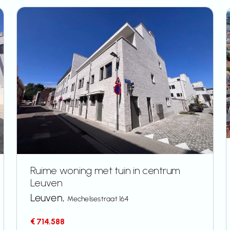
Ruime woning met tuin in centrum
Leuven
Leuven,
Mechelsestraat 164
€ 714.588