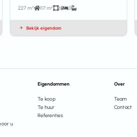
227 m²
117 m²
6
3
Bekijk eigendom
Eigendommen
Over
Te koop
Team
Te huur
Contact
Referenties
voor u