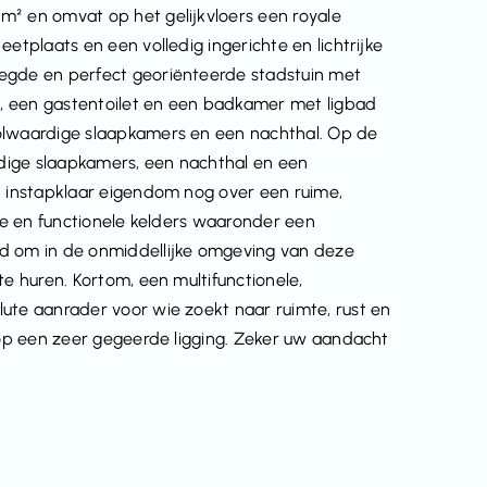
m² en omvat op het gelijkvloers een royale
etplaats en een volledig ingerichte en lichtrijke
legde en perfect georiënteerde stadstuin met
al, een gastentoilet en een badkamer met ligbad
volwaardige slaapkamers en een nachthal. Op de
dige slaapkamers, een nachthal en een
n instapklaar eigendom nog over een ruime,
ote en functionele kelders waaronder een
id om in de onmiddellijke omgeving van deze
te huren. Kortom, een multifunctionele,
ute aanrader voor wie zoekt naar ruimte, rust en
, op een zeer gegeerde ligging. Zeker uw aandacht