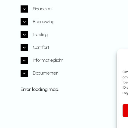
Financieel
Bebouwing
Indeling
Comfort
Informatieplicht
Om 
Documenten
om 
toe
ID'
Error loading map.
neg