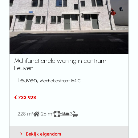
Multifunctionele woning in centrum
Leuven
Leuven,
Mechelsestraat 164 C
€ 733.928
228 m²
126 m²
6
3
Bekijk eigendom