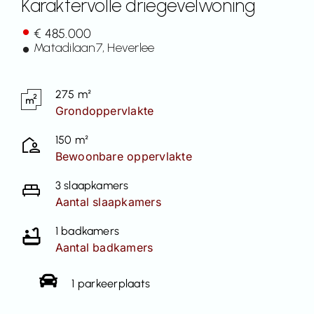
Karaktervolle driegevelwoning
Contact
€ 485.000
Matadilaan
7
, Heverlee
275 m²
Grondoppervlakte
150 m²
Bewoonbare oppervlakte
3 slaapkamers
Aantal slaapkamers
1 badkamers
Aantal badkamers
1 parkeerplaats