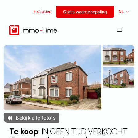
Overslaan
Exclusive
NL
naar
Gratis waardebepaling
inhoud
Navigat
Toggel
Diensten
Te koop
Te huur
Succesverhalen
Bekijk alle foto's
Team
Te koop:
IN GEEN TIJD VERKOCHT