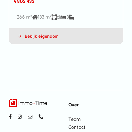
€ 805.433
266 m²
133 m²
6
3
Bekijk eigendom
Over
Team
Contact