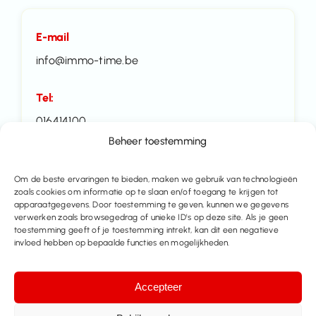
E-mail
info@immo-time.be
Tel:
016414100
Beheer toestemming
Maak een afspraak
Om de beste ervaringen te bieden, maken we gebruik van technologieën
zoals cookies om informatie op te slaan en/of toegang te krijgen tot
Contacteer ons
apparaatgegevens. Door toestemming te geven, kunnen we gegevens
verwerken zoals browsegedrag of unieke ID's op deze site. Als je geen
toestemming geeft of je toestemming intrekt, kan dit een negatieve
Deel dit pand
invloed hebben op bepaalde functies en mogelijkheden.
Accepteer