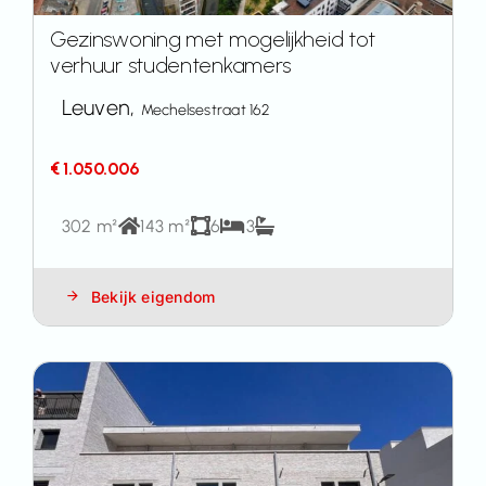
Gezinswoning met mogelijkheid tot
verhuur studentenkamers
Leuven,
Mechelsestraat 162
€ 1.050.006
302 m²
143 m²
6
3
Bekijk eigendom