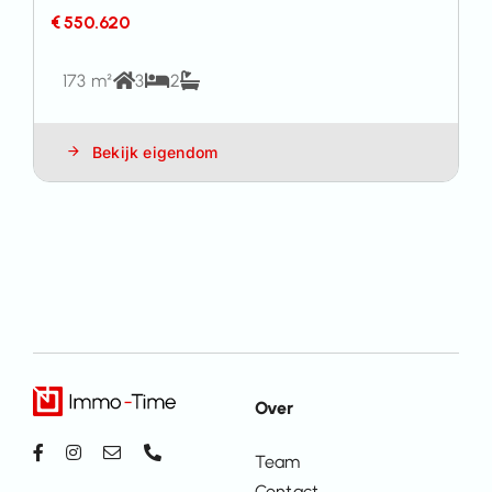
€ 550.620
173 m²
3
2
Bekijk eigendom
Over
Team
Contact