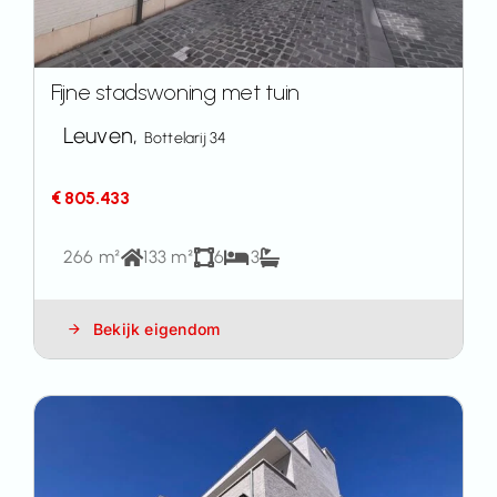
Fijne stadswoning met tuin
Leuven,
Bottelarij 34
€ 805.433
266 m²
133 m²
6
3
Bekijk eigendom