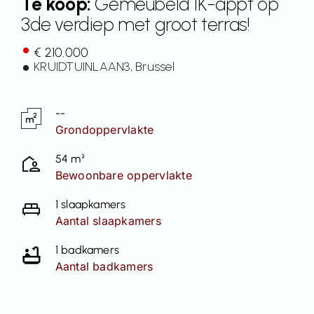
Te koop:
Gemeubeld 1K-appt op
3de verdiep met groot terras!
Contact
€ 210.000
KRUIDTUINLAAN
3
, Brussel
--
Grondoppervlakte
54 m²
Bewoonbare oppervlakte
1 slaapkamers
Aantal slaapkamers
1 badkamers
Aantal badkamers