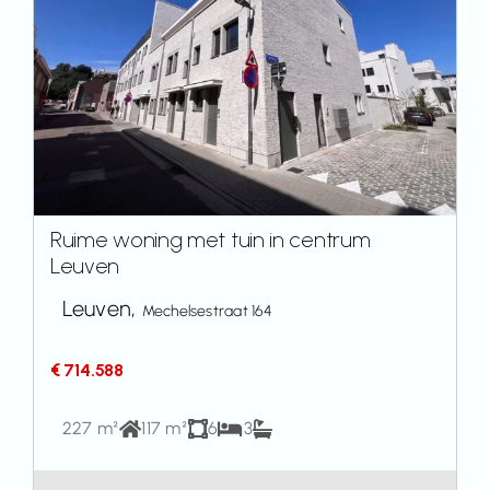
Ruime woning met tuin in centrum
Leuven
Leuven,
Mechelsestraat 164
€ 714.588
227 m²
117 m²
6
3