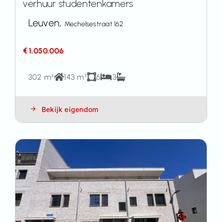
verhuur studentenkamers
Leuven,
Mechelsestraat 162
€ 1.050.006
302 m²
143 m²
6
3
Bekijk eigendom