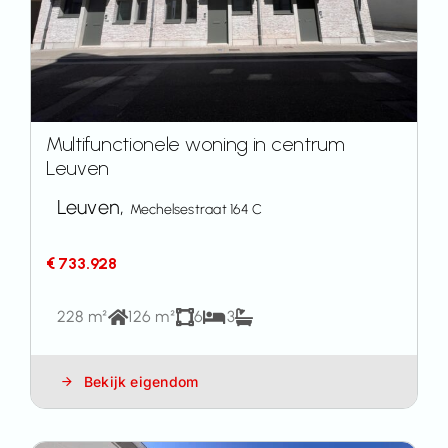
Multifunctionele woning in centrum
Leuven
Leuven,
Mechelsestraat 164 C
€ 733.928
228 m²
126 m²
6
3
Bekijk eigendom