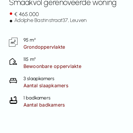
Smaakvol gerenoveerde woning
Contact
€ 465.000
Adolphe Bastinstraat
37
, Leuven
95 m²
Grondoppervlakte
115 m²
Bewoonbare oppervlakte
3 slaapkamers
Aantal slaapkamers
1 badkamers
Aantal badkamers