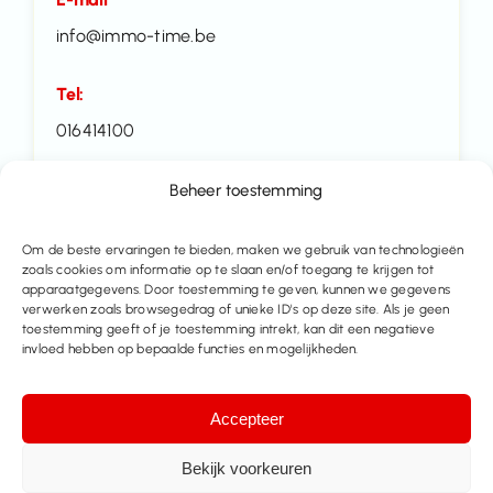
info@immo-time.be
Tel:
016414100
Beheer toestemming
Maak een afspraak
Contacteer ons
Om de beste ervaringen te bieden, maken we gebruik van technologieën
zoals cookies om informatie op te slaan en/of toegang te krijgen tot
apparaatgegevens. Door toestemming te geven, kunnen we gegevens
verwerken zoals browsegedrag of unieke ID's op deze site. Als je geen
Deel dit pand
toestemming geeft of je toestemming intrekt, kan dit een negatieve
invloed hebben op bepaalde functies en mogelijkheden.
Accepteer
Bekijk voorkeuren