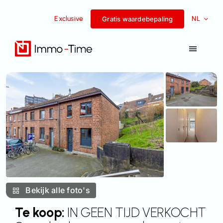
Overslaan
Exclusive
NL
naar
Gratis waardebepaling
inhoud
Navigat
Toggel
Diensten
Te koop
Te huur
Succesverhalen
Bekijk alle foto's
Team
Te koop:
IN GEEN TIJD VERKOCHT