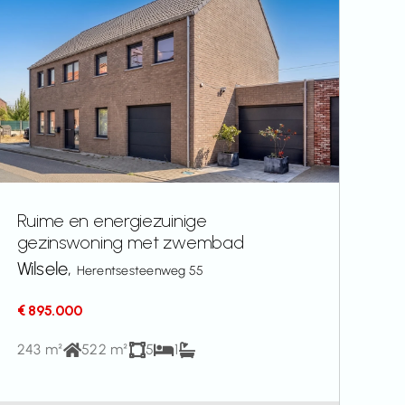
Ruime en energiezuinige
gezinswoning met zwembad
Wilsele,
Herentsesteenweg 55
€ 895.000
243 m²
522 m²
5
1