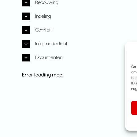
Bebouwing
Indeling
Comfort
Informatieplicht
Documenten
Om 
om 
Error loading map.
toe
ID'
neg