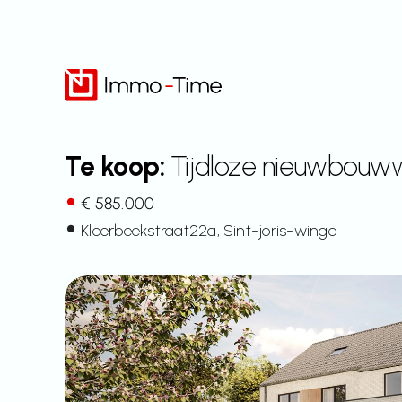
Overslaan
naar
inhoud
Te koop:
Tijdloze nieuwbouww
€ 585.000
Kleerbeekstraat
22a
, Sint-joris-winge