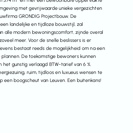
an 374 m² en met een bewoonbare oppervlakte
 omgeving met gevrijwaarde unieke vergezichten
ouwfirma GRONDIG Projectbouw. De
n landelijke en tijdloze bouwstijl, zal
n alle modern bewoningscomfort, zijnde overal
eel meer. Voor de snelle beslissers is er
 Tevens bestaat reeds de mogelijkheid om na een
te plannen. De toekomstige bewoners kunnen
 het gunstig verlaagd BTW-tarief van 6 %.
rgiezuinig, ruim, tijdloos en luxueus wensen te
op een boogscheut van Leuven. Een buitenkans!