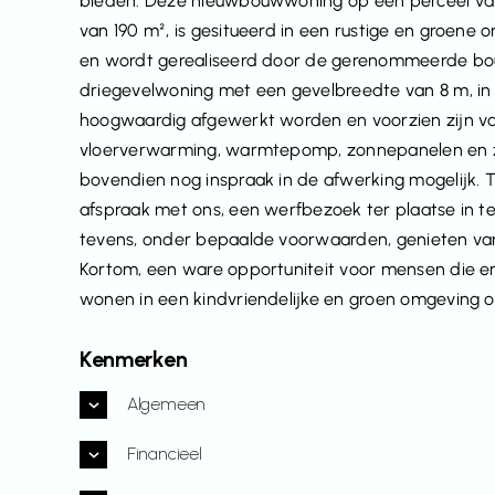
bieden. Deze nieuwbouwwoning op een perceel v
van 190 m², is gesitueerd in een rustige en groene
en wordt gerealiseerd door de gerenommeerde b
driegevelwoning met een gevelbreedte van 8 m, in ee
hoogwaardig afgewerkt worden en voorzien zijn va
vloerverwarming, warmtepomp, zonnepanelen en zov
bovendien nog inspraak in de afwerking mogelijk.
afspraak met ons, een werfbezoek ter plaatse in 
tevens, onder bepaalde voorwaarden, genieten van
Kortom, een ware opportuniteit voor mensen die ene
wonen in een kindvriendelijke en groen omgeving 
Kenmerken
Algemeen
Financieel