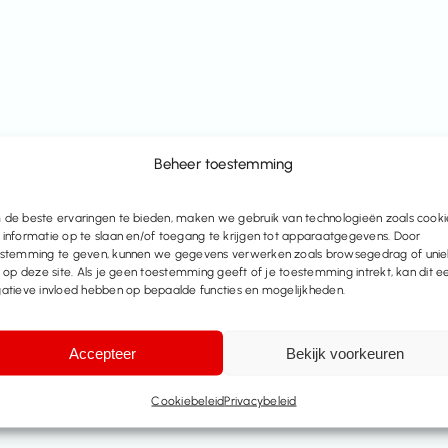
Beheer toestemming
de beste ervaringen te bieden, maken we gebruik van technologieën zoals cooki
informatie op te slaan en/of toegang te krijgen tot apparaatgegevens. Door
stemming te geven, kunnen we gegevens verwerken zoals browsegedrag of uni
s op deze site. Als je geen toestemming geeft of je toestemming intrekt, kan dit e
atieve invloed hebben op bepaalde functies en mogelijkheden.
Accepteer
Bekijk voorkeuren
Cookiebeleid
Privacybeleid