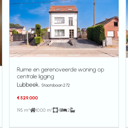
Ruime en gerenoveerde woning op
centrale ligging
Lubbeek,
Staatsbaan 272
€ 529.000
195 m²
1000 m²
4
2