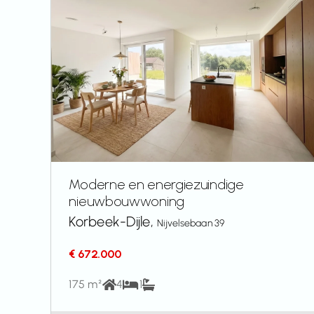
Moderne en energiezuindige
nieuwbouwwoning
Korbeek-Dijle,
Nijvelsebaan 39
€ 672.000
175 m²
4
1