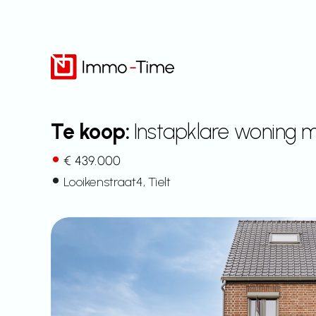
Overslaan
naar
inhoud
Te koop:
Instapklare woning me
€ 439.000
Looikenstraat
4
, Tielt