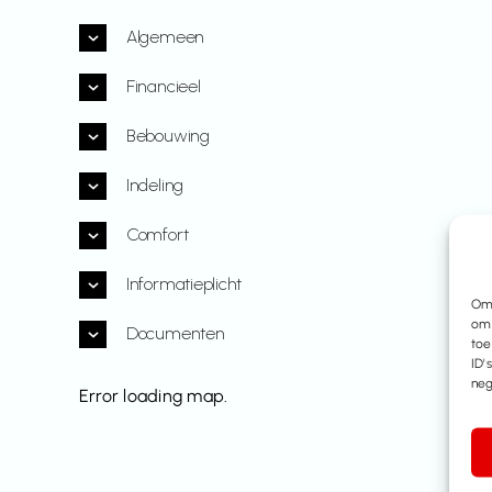
Algemeen
Financieel
Bebouwing
Indeling
Comfort
Informatieplicht
Om 
om 
Documenten
toe
ID'
neg
Error loading map.