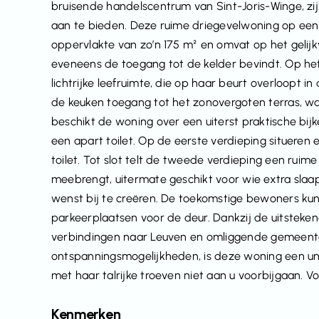
bruisende handelscentrum van Sint-Joris-Winge, zi
aan te bieden. Deze ruime driegevelwoning op ee
oppervlakte van zo’n 175 m² en omvat op het gelijk
eveneens de toegang tot de kelder bevindt. Op het g
lichtrijke leefruimte, die op haar beurt overloopt in
de keuken toegang tot het zonovergoten terras, waa
beschikt de woning over een uiterst praktische bi
een apart toilet. Op de eerste verdieping situeren
toilet. Tot slot telt de tweede verdieping een rui
meebrengt, uitermate geschikt voor wie extra sla
wenst bij te creëren. De toekomstige bewoners ku
parkeerplaatsen voor de deur. Dankzij de uitsteken
verbindingen naar Leuven en omliggende gemeenten
ontspanningsmogelijkheden, is deze woning een uni
met haar talrijke troeven niet aan u voorbijgaan. Voo
Kenmerken