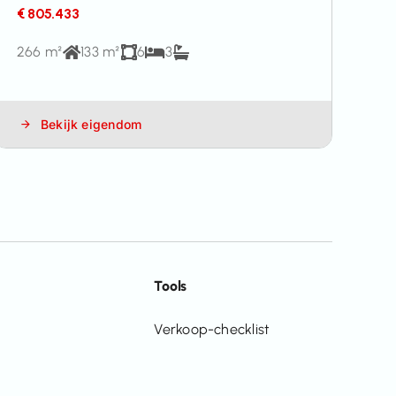
€ 805.433
266 m²
133 m²
6
3
Bekijk eigendom
Tools
Verkoop-checklist