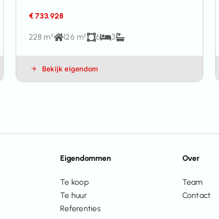
€ 733.928
228 m²
126 m²
6
3
Bekijk eigendom
Eigendommen
Over
Te koop
Team
Te huur
Contact
Referenties