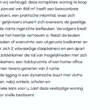
jn wij verheugd, deze instapklare woning te koop
n perceel van 468 m² heeft een bewoonbare
vloers, een praktische inkomhal, waar zich
elijkvloers situeert zich eveneens de gezellige,
 de riante ingerichte leefkeuken. Vervolgens biedt
r het heerlijk vertoeven is. Naast de keuken
jkeuken of wasruimte, een uitgeruste badkamer en
 er zich 2 volwaardige slaapkamers en een apart
me zolderkamer die tal van mogelijkheden met zich
apkamers, een hobbyruimte of een home-office
nnen tevens genieten van 3 ruime
de ligging in een dynamische buurt met vlotte
, nabij winkels, scholen en
eke kans voor u. Laat deze veelzijdige woning
r snelle beslissers!