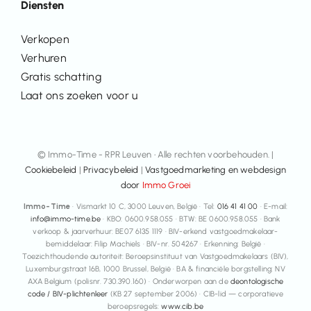
Diensten
Verkopen
Verhuren
Gratis schatting
Laat ons zoeken voor u
© Immo-Time - RPR Leuven • Alle rechten voorbehouden. |
Cookiebeleid
|
Privacybeleid
|
Vastgoedmarketing en webdesign
door
Immo Groei
Immo-Time
· Vismarkt 10 C, 3000 Leuven, België · Tel:
016 41 41 00
· E-mail:
info@immo-time.be
· KBO: 0600.958.055 · BTW: BE 0600.958.055 · Bank
verkoop & jaarverhuur: BE07 6135 1119 · BIV-erkend vastgoedmakelaar-
bemiddelaar: Filip Machiels · BIV-nr. 504267 · Erkenning: België ·
Toezichthoudende autoriteit: Beroepsinstituut van Vastgoedmakelaars (BIV),
Luxemburgstraat 16B, 1000 Brussel, België · BA & financiële borgstelling: NV
AXA Belgium (polisnr. 730.390.160) · Onderworpen aan de
deontologische
code / BIV-plichtenleer
(KB 27 september 2006) · CIB-lid — corporatieve
beroepsregels:
www.cib.be