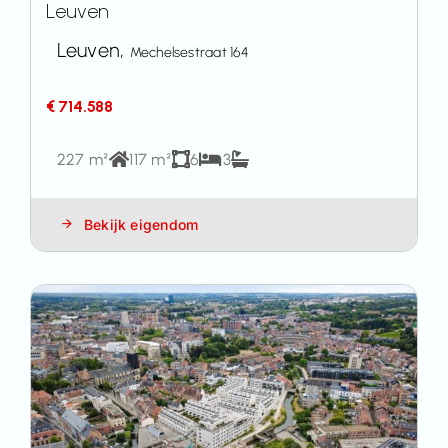
Leuven
Leuven,
Mechelsestraat 164
€ 714.588
227 m²
117 m²
6
3
Bekijk eigendom