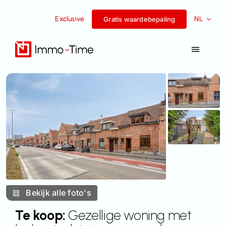
Overslaan
Exclusive
NL
naar
Gratis waardebepaling
inhoud
Navigat
Toggel
Diensten
Te koop
Te huur
Succesverhalen
Bekijk alle foto's
Team
Te koop:
Gezellige woning met