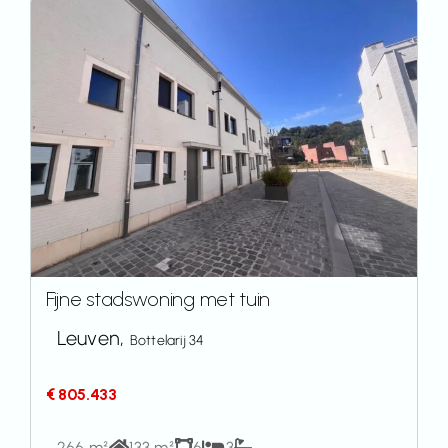
Fijne stadswoning met tuin
Leuven,
Bottelarij 34
€ 805.433
266 m²
133 m²
6
3