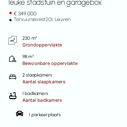
leuke stadstuin en garagebox.
Contact
€ 349.000
Tervuursevest
201
, Leuven
230 m²
Grondoppervlakte
98 m²
Bewoonbare oppervlakte
2 slaapkamers
Aantal slaapkamers
1 badkamers
Aantal badkamers
1 parkeerplaats