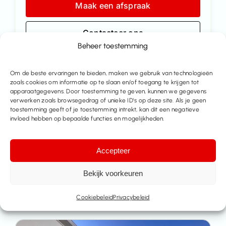
Maak een afspraak
Contacteer ons
Beheer toestemming
Deel dit pand
Om de beste ervaringen te bieden, maken we gebruik van technologieën
zoals cookies om informatie op te slaan en/of toegang te krijgen tot
apparaatgegevens. Door toestemming te geven, kunnen we gegevens
verwerken zoals browsegedrag of unieke ID's op deze site. Als je geen
toestemming geeft of je toestemming intrekt, kan dit een negatieve
invloed hebben op bepaalde functies en mogelijkheden.
Accepteer
Bekijk voorkeuren
Meer huizen te koop
Cookiebeleid
Privacybeleid