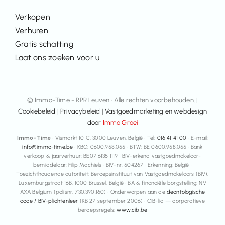
Verkopen
Verhuren
Gratis schatting
Laat ons zoeken voor u
© Immo-Time - RPR Leuven • Alle rechten voorbehouden. |
Cookiebeleid
|
Privacybeleid
|
Vastgoedmarketing en webdesign
door
Immo Groei
Immo-Time
· Vismarkt 10 C, 3000 Leuven, België · Tel:
016 41 41 00
· E-mail:
info@immo-time.be
· KBO: 0600.958.055 · BTW: BE 0600.958.055 · Bank
verkoop & jaarverhuur: BE07 6135 1119 · BIV-erkend vastgoedmakelaar-
bemiddelaar: Filip Machiels · BIV-nr. 504267 · Erkenning: België ·
Toezichthoudende autoriteit: Beroepsinstituut van Vastgoedmakelaars (BIV),
Luxemburgstraat 16B, 1000 Brussel, België · BA & financiële borgstelling: NV
AXA Belgium (polisnr. 730.390.160) · Onderworpen aan de
deontologische
code / BIV-plichtenleer
(KB 27 september 2006) · CIB-lid — corporatieve
beroepsregels:
www.cib.be