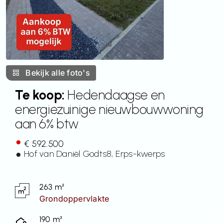
Contact
Bekijk alle foto's
Te koop:
Hedendaagse en
energiezuinige nieuwbouwwoning
aan 6% btw
€ 592.500
Hof van Daniël Godts
8
, Erps-kwerps
263 m²
Grondoppervlakte
190 m²