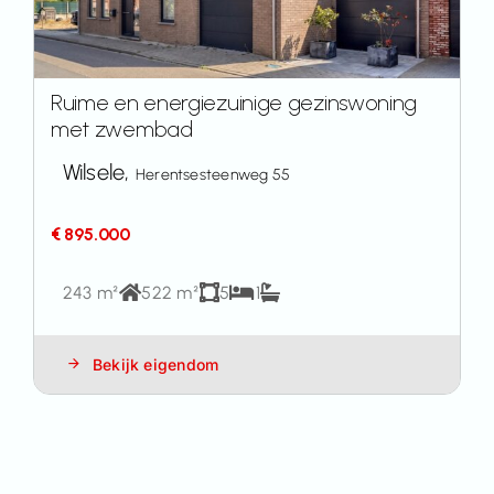
Ruime en energiezuinige gezinswoning
met zwembad
Wilsele,
Herentsesteenweg 55
€ 895.000
243 m²
522 m²
5
1
Bekijk eigendom