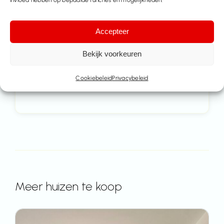
Contacteer ons
Accepteer
Bekijk voorkeuren
Deel dit pand
Cookiebeleid
Privacybeleid
Meer huizen te koop