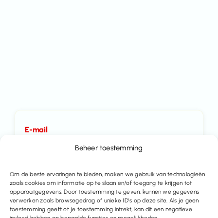
E-mail
info@immo-time.be
Beheer toestemming
Tel:
Om de beste ervaringen te bieden, maken we gebruik van technologieën
zoals cookies om informatie op te slaan en/of toegang te krijgen tot
016414100
apparaatgegevens. Door toestemming te geven, kunnen we gegevens
verwerken zoals browsegedrag of unieke ID's op deze site. Als je geen
toestemming geeft of je toestemming intrekt, kan dit een negatieve
Maak een afspraak
invloed hebben op bepaalde functies en mogelijkheden.