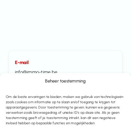
E-mail
info@immo-time.be
Beheer toestemming
Tel:
016414100
Om de beste ervaringen te bieden, maken we gebruik van technologieën
zoals cookies om informatie op te slaan en/of toegang te krijgen tot
apparaatgegevens. Door toestemming te geven, kunnen we gegevens
Maak een afspraak
verwerken zoals browsegedrag of unieke ID's op deze site. Als je geen
toestemming geeft of je toestemming intrekt, kan dit een negatieve
invloed hebben op bepaalde functies en mogelijkheden.
Contacteer ons