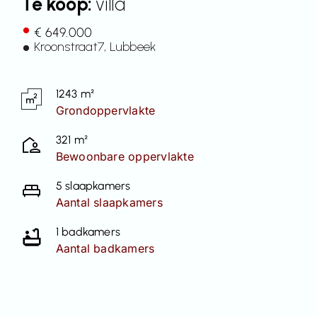
Te koop:
villa
Contact
€ 649.000
Kroonstraat
7
, Lubbeek
1243 m²
Grondoppervlakte
321 m²
Bewoonbare oppervlakte
5 slaapkamers
Aantal slaapkamers
1 badkamers
Aantal badkamers