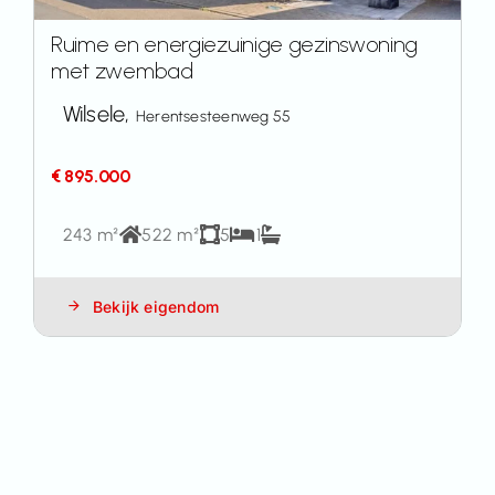
Ruime en energiezuinige gezinswoning
met zwembad
Wilsele,
Herentsesteenweg 55
€ 895.000
243 m²
522 m²
5
1
Bekijk eigendom