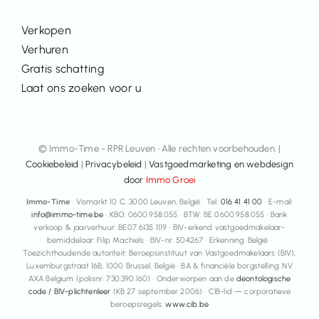
Verkopen
Verhuren
Gratis schatting
Laat ons zoeken voor u
© Immo-Time - RPR Leuven • Alle rechten voorbehouden. |
Cookiebeleid
|
Privacybeleid
|
Vastgoedmarketing en webdesign
door
Immo Groei
Immo-Time
· Vismarkt 10 C, 3000 Leuven, België · Tel:
016 41 41 00
· E-mail:
info@immo-time.be
· KBO: 0600.958.055 · BTW: BE 0600.958.055 · Bank
verkoop & jaarverhuur: BE07 6135 1119 · BIV-erkend vastgoedmakelaar-
bemiddelaar: Filip Machiels · BIV-nr. 504267 · Erkenning: België ·
Toezichthoudende autoriteit: Beroepsinstituut van Vastgoedmakelaars (BIV),
Luxemburgstraat 16B, 1000 Brussel, België · BA & financiële borgstelling: NV
AXA Belgium (polisnr. 730.390.160) · Onderworpen aan de
deontologische
code / BIV-plichtenleer
(KB 27 september 2006) · CIB-lid — corporatieve
beroepsregels:
www.cib.be