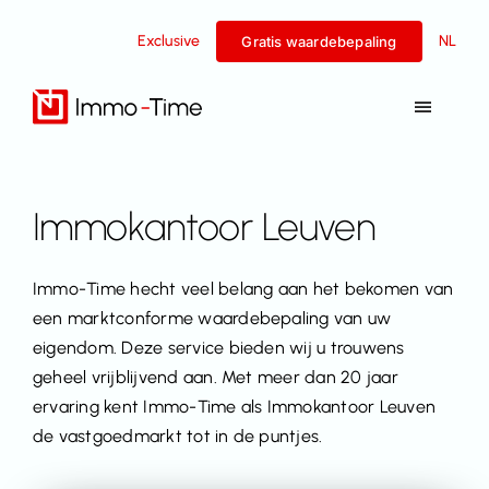
Overslaan
Exclusive
NL
naar
Gratis waardebepaling
inhoud
Navigat
Toggel
Diensten
Immokantoor Leuven
Te koop
Immo-Time hecht veel belang aan het bekomen van
Te huur
een marktconforme waardebepaling van uw
eigendom. Deze service bieden wij u trouwens
geheel vrijblijvend aan. Met meer dan 20 jaar
Succesverhalen
ervaring kent Immo-Time als Immokantoor Leuven
de vastgoedmarkt tot in de puntjes.
Team