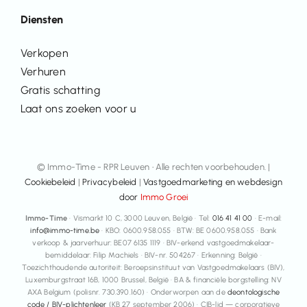
Diensten
Verkopen
Verhuren
Gratis schatting
Laat ons zoeken voor u
© Immo-Time - RPR Leuven • Alle rechten voorbehouden. |
Cookiebeleid
|
Privacybeleid
|
Vastgoedmarketing en webdesign
door
Immo Groei
Immo-Time
· Vismarkt 10 C, 3000 Leuven, België · Tel:
016 41 41 00
· E-mail:
info@immo-time.be
· KBO: 0600.958.055 · BTW: BE 0600.958.055 · Bank
verkoop & jaarverhuur: BE07 6135 1119 · BIV-erkend vastgoedmakelaar-
bemiddelaar: Filip Machiels · BIV-nr. 504267 · Erkenning: België ·
Toezichthoudende autoriteit: Beroepsinstituut van Vastgoedmakelaars (BIV),
Luxemburgstraat 16B, 1000 Brussel, België · BA & financiële borgstelling: NV
AXA Belgium (polisnr. 730.390.160) · Onderworpen aan de
deontologische
code / BIV-plichtenleer
(KB 27 september 2006) · CIB-lid — corporatieve