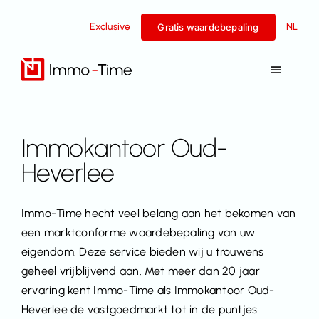
Overslaan
Exclusive
NL
naar
Gratis waardebepaling
inhoud
Navigat
Toggel
Diensten
Immokantoor Oud-
Te koop
Heverlee
Te huur
Immo-Time hecht veel belang aan het bekomen van
een marktconforme waardebepaling van uw
Succesverhalen
eigendom. Deze service bieden wij u trouwens
geheel vrijblijvend aan. Met meer dan 20 jaar
ervaring kent Immo-Time als Immokantoor Oud-
Team
Heverlee de vastgoedmarkt tot in de puntjes.