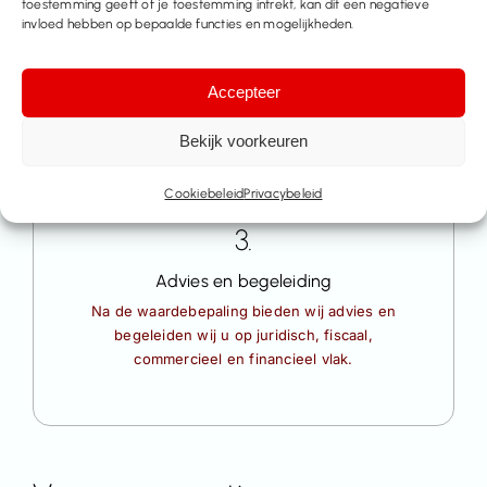
toestemming geeft of je toestemming intrekt, kan dit een negatieve
Toepassing van schattingsmethodes
invloed hebben op bepaalde functies en mogelijkheden.
We hanteren de analytische, rentabiliteits- en
vergelijkende methodes voor een nauwkeurige
waardebepaling.
Accepteer
Bekijk voorkeuren
Cookiebeleid
Privacybeleid
3.
Advies en begeleiding
Na de waardebepaling bieden wij advies en
begeleiden wij u op juridisch, fiscaal,
commercieel en financieel vlak.