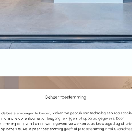
Beheer toestemming
de beste ervaringen te bieden, maken we gebruik van technologieën zoals cooki
informatie op te slaan en/of toegang te krijgen tot apparaatgegevens. Door
stemming te geven, kunnen we gegevens verwerken zoals browsegedrag of uni
s op deze site. Als je geen toestemming geeft of je toestemming intrekt, kan dit e