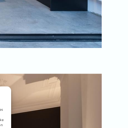
es
eke
en