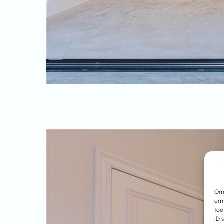
Om 
om 
toe
ID'