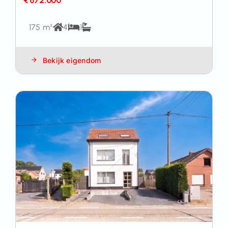
€ 672.000
175 m²
4
1
Bekijk eigendom