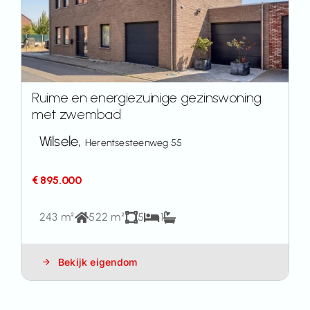
Ruime en energiezuinige gezinswoning
met zwembad
Wilsele,
Herentsesteenweg 55
€ 895.000
243 m²
522 m²
5
1
Bekijk eigendom