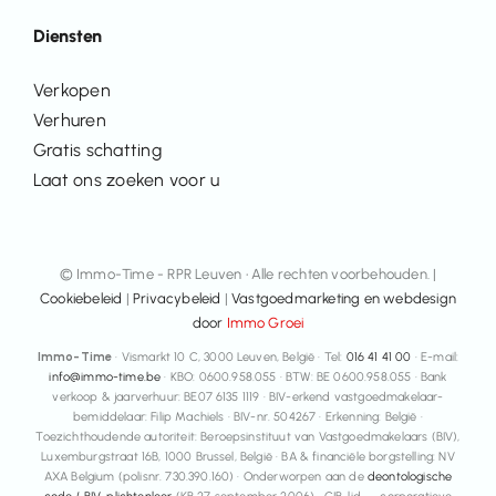
Diensten
Verkopen
Verhuren
Gratis schatting
Laat ons zoeken voor u
© Immo-Time - RPR Leuven • Alle rechten voorbehouden. |
Cookiebeleid
|
Privacybeleid
|
Vastgoedmarketing en webdesign
door
Immo Groei
Immo-Time
· Vismarkt 10 C, 3000 Leuven, België · Tel:
016 41 41 00
· E-mail:
info@immo-time.be
· KBO: 0600.958.055 · BTW: BE 0600.958.055 · Bank
verkoop & jaarverhuur: BE07 6135 1119 · BIV-erkend vastgoedmakelaar-
bemiddelaar: Filip Machiels · BIV-nr. 504267 · Erkenning: België ·
Toezichthoudende autoriteit: Beroepsinstituut van Vastgoedmakelaars (BIV),
Luxemburgstraat 16B, 1000 Brussel, België · BA & financiële borgstelling: NV
AXA Belgium (polisnr. 730.390.160) · Onderworpen aan de
deontologische