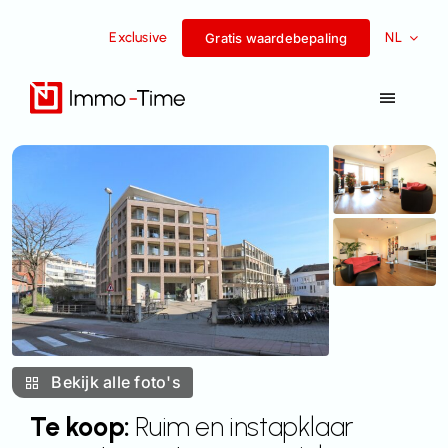
Overslaan
Exclusive
NL
naar
Gratis waardebepaling
inhoud
Navigat
Toggel
Diensten
Te koop
Te huur
Succesverhalen
Bekijk alle foto's
Team
Te koop:
Ruim en instapklaar