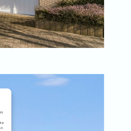
es
eke
en