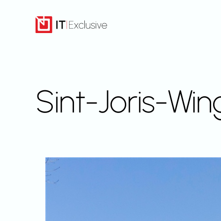
Overslaan
naar
inhoud
Sint-Joris-Win