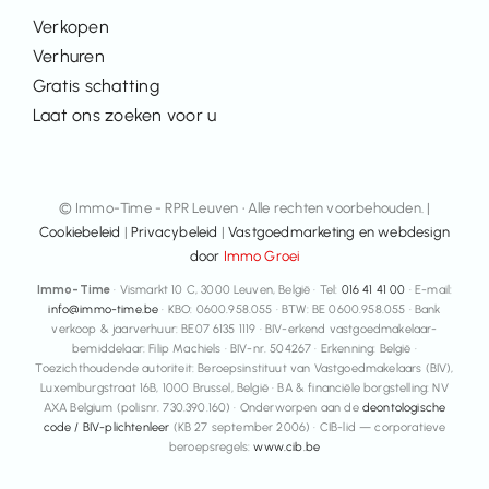
Verkopen
Verhuren
Gratis schatting
Laat ons zoeken voor u
© Immo-Time - RPR Leuven • Alle rechten voorbehouden. |
Cookiebeleid
|
Privacybeleid
|
Vastgoedmarketing en webdesign
door
Immo Groei
Immo-Time
· Vismarkt 10 C, 3000 Leuven, België · Tel:
016 41 41 00
· E-mail:
info@immo-time.be
· KBO: 0600.958.055 · BTW: BE 0600.958.055 · Bank
verkoop & jaarverhuur: BE07 6135 1119 · BIV-erkend vastgoedmakelaar-
bemiddelaar: Filip Machiels · BIV-nr. 504267 · Erkenning: België ·
Toezichthoudende autoriteit: Beroepsinstituut van Vastgoedmakelaars (BIV),
Luxemburgstraat 16B, 1000 Brussel, België · BA & financiële borgstelling: NV
AXA Belgium (polisnr. 730.390.160) · Onderworpen aan de
deontologische
code / BIV-plichtenleer
(KB 27 september 2006) · CIB-lid — corporatieve
beroepsregels:
www.cib.be