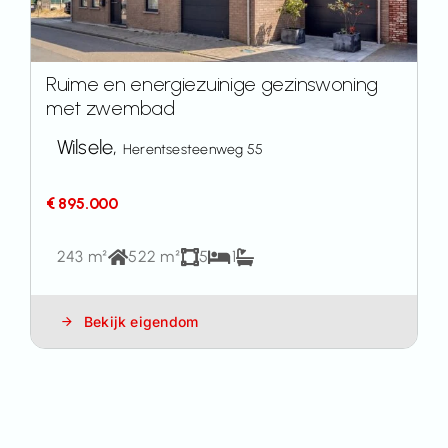
Ruime en energiezuinige gezinswoning
met zwembad
Wilsele,
Herentsesteenweg 55
€ 895.000
243 m²
522 m²
5
1
Bekijk eigendom