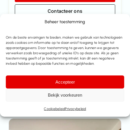
Contacteer ons
Beheer toestemming
Deel dit pand
Om de beste ervaringen te bieden, maken we gebruik van technologieën
zoals cookies om informatie op te slaan en/of toegang te krijgen tot
apparaatgegevens. Door toestemming te geven, kunnen we gegevens
verwerken zoals browsegedrag of unieke ID's op deze site. Als je geen
toestemming geeft of je toestemming intrekt, kan dit een negatieve
invloed hebben op bepaalde functies en mogelijkheden.
Accepteer
Bekijk voorkeuren
Meer huizen te koop
Cookiebeleid
Privacybeleid