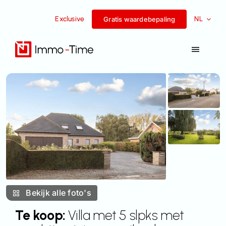
Overslaan
Exclusive
NL
naar
Gratis waardebepaling
inhoud
Navigat
Toggel
Diensten
Te koop
Te huur
Succesverhalen
Bekijk alle foto's
Team
Te koop:
Villa met 5 slpks met