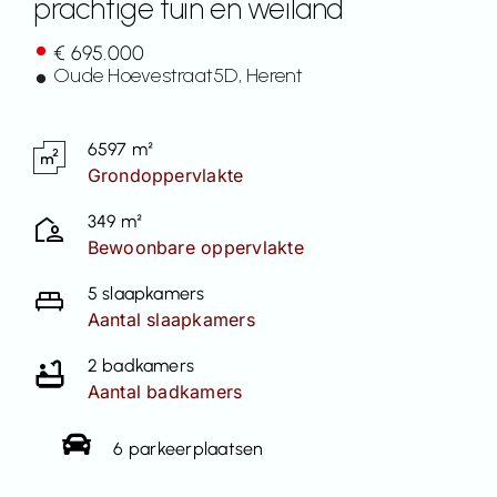
prachtige tuin en weiland
Contact
€ 695.000
Oude Hoevestraat
5D
, Herent
6597 m²
Grondoppervlakte
349 m²
Bewoonbare oppervlakte
5 slaapkamers
Aantal slaapkamers
2 badkamers
Aantal badkamers
6 parkeerplaatsen