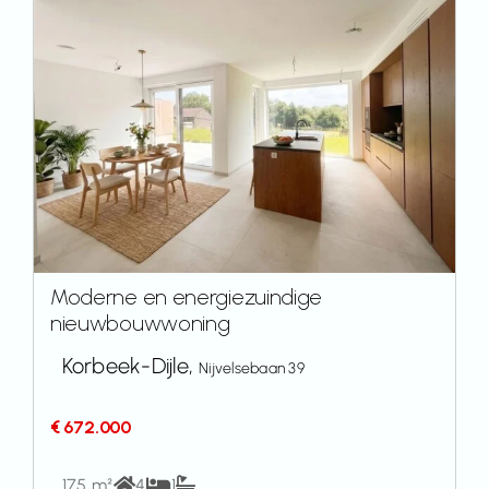
Moderne en energiezuindige
nieuwbouwwoning
Korbeek-Dijle,
Nijvelsebaan 39
€ 672.000
175 m²
4
1