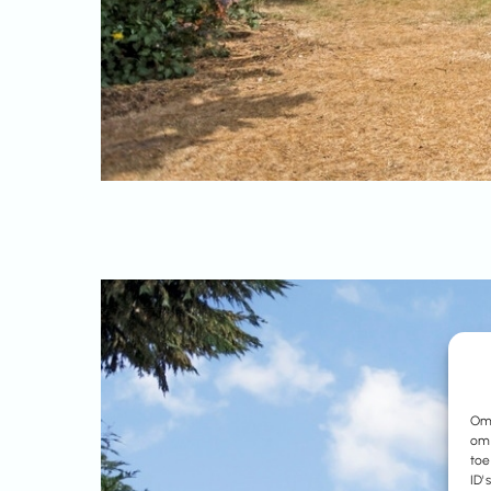
Om 
om 
toe
ID'