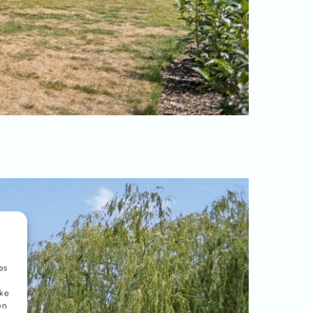
es
eke
en